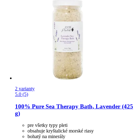
2 varianty
5.0 (5)
100% Pure
Sea Therapy Bath, Lavender (425
g)
pre všetky typy pleti
obsahuje kryštalické morské riasy
bohatý na minerály