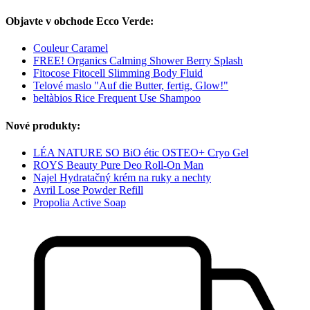
Objavte v obchode Ecco Verde:
Couleur Caramel
FREE! Organics Calming Shower Berry Splash
Fitocose Fitocell Slimming Body Fluid
Telové maslo "Auf die Butter, fertig, Glow!"
beltàbios Rice Frequent Use Shampoo
Nové produkty:
LÉA NATURE SO BiO étic OSTEO+ Cryo Gel
ROYS Beauty Pure Deo Roll-On Man
Najel Hydratačný krém na ruky a nechty
Avril Lose Powder Refill
Propolia Active Soap