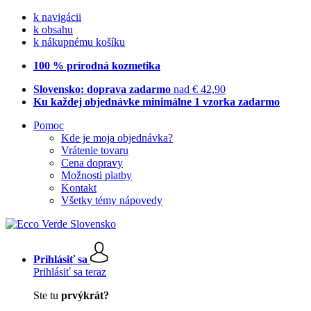
k navigácii
k obsahu
k nákupnému košíku
100 % prírodná kozmetika
Slovensko: doprava zadarmo
nad € 42,90
Ku každej objednávke minimálne 1 vzorka zadarmo
Pomoc
Kde je moja objednávka?
Vrátenie tovaru
Cena dopravy
Možnosti platby
Kontakt
Všetky témy nápovedy
Prihlásiť sa
Prihlásiť sa teraz
Ste tu
prvýkrát?