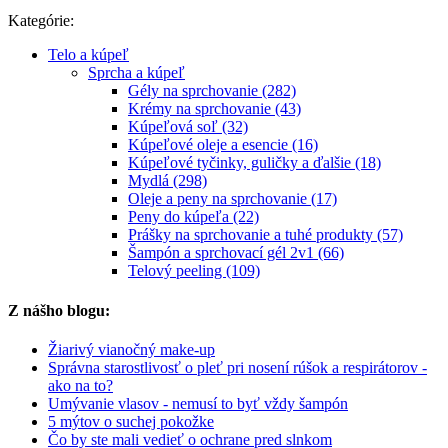
Kategórie:
Telo a kúpeľ
Sprcha a kúpeľ
Gély na sprchovanie (282)
Krémy na sprchovanie (43)
Kúpeľová soľ (32)
Kúpeľové oleje a esencie (16)
Kúpeľové tyčinky, guličky a ďalšie (18)
Mydlá (298)
Oleje a peny na sprchovanie (17)
Peny do kúpeľa (22)
Prášky na sprchovanie a tuhé produkty (57)
Šampón a sprchovací gél 2v1 (66)
Telový peeling (109)
Z nášho blogu:
Žiarivý vianočný make-up
Správna starostlivosť o pleť pri nosení rúšok a respirátorov -
ako na to?
Umývanie vlasov - nemusí to byť vždy šampón
5 mýtov o suchej pokožke
Čo by ste mali vedieť o ochrane pred slnkom