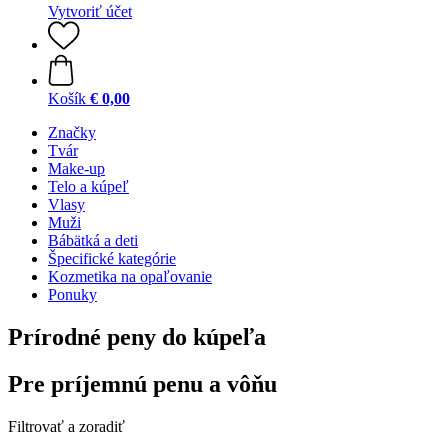
Vytvoriť účet
Košík
€ 0,00
Značky
Tvár
Make-up
Telo a kúpeľ
Vlasy
Muži
Bábätká a deti
Špecifické kategórie
Kozmetika na opaľovanie
Ponuky
Prírodné peny do kúpeľa
Pre príjemnú penu a vôňu
Filtrovať a zoradiť