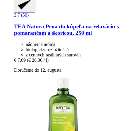
3.7 (50)
TEA Natura
Pena do kúpeľa na relaxáciu s
pomarančom a škoricou, 250 ml
nádherná aróma
biologicky rozložiteľná
z cenných rastlinných surovín
€ 7,09
(€ 28,36 / l)
Doručenie do 12. augusta