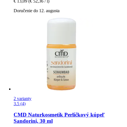
€ 13,09
(€ 52,36 / l)
Doručenie do 12. augusta
2 varianty
3.5 (4)
CMD Naturkosmetik
Perličkový kúpeľ
Sandorini, 30 ml