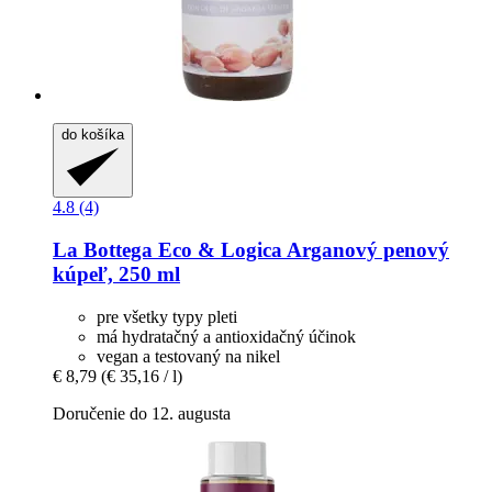
do košíka
4.8 (4)
La Bottega Eco & Logica
Arganový penový
kúpeľ, 250 ml
pre všetky typy pleti
má hydratačný a antioxidačný účinok
vegan a testovaný na nikel
€ 8,79
(€ 35,16 / l)
Doručenie do 12. augusta