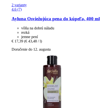
2 varianty
4.6 (7)
Ayluna
Osviežujúca pena do kúpeľa, 400 ml
vôňa na dobrú náladu
rezká
jemne pení
€ 17,39
(€ 43,48 / l)
Doručenie do 12. augusta