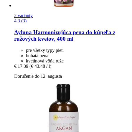
2 varianty
4.3 (3)
Ayluna
Harmonizujúca pena do kúpeľa z
ružových kvetov, 400 ml
pre všetky typy pleti
bohatá pena
kvetinová vôňa ruže
€ 17,39
(€ 43,48 / l)
Doručenie do 12. augusta