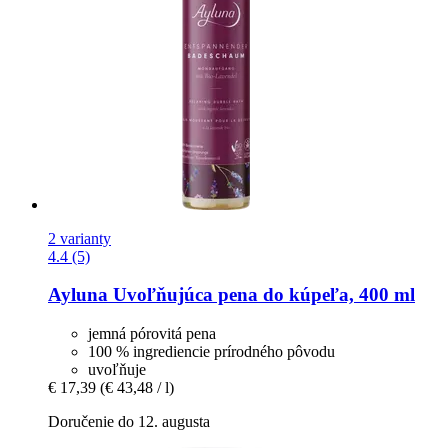
2 varianty
4.4 (5)
Ayluna
Uvoľňujúca pena do kúpeľa, 400 ml
jemná pórovitá pena
100 % ingrediencie prírodného pôvodu
uvoľňuje
€ 17,39
(€ 43,48 / l)
Doručenie do 12. augusta