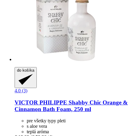
do košíka
4.0 (3)
VICTOR PHILIPPE
Shabby Chic Orange &
Cinnamon Bath Foam, 250 ml
pre všetky typy pleti
s aloe vera
teplá aróma