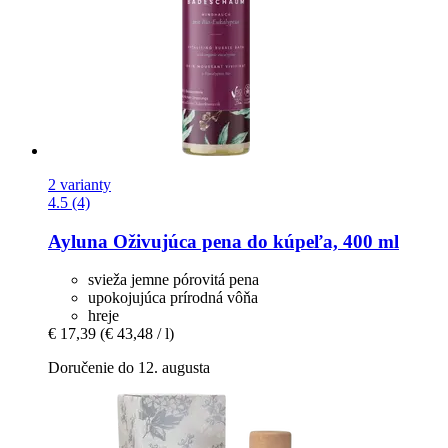
2 varianty
4.5 (4)
Ayluna
Oživujúca pena do kúpeľa, 400 ml
svieža jemne pórovitá pena
upokojujúca prírodná vôňa
hreje
€ 17,39
(€ 43,48 / l)
Doručenie do 12. augusta