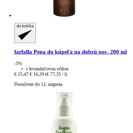
do košíka
farfalla
Pena do kúpeľa na dobrú noc, 200 ml
-5%
s levanduľovou vôňou
€ 15,47
€ 16,29
(€ 77,35 / l)
Doručenie do 12. augusta