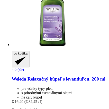
do košíka
4.6 (39)
Weleda
Relaxačný kúpeľ s levanduľou, 200 ml
pre všetky typy pleti
s prírodnými esenciálnymi olejmi
na celý kúpeľ
€ 16,49
(€ 82,45 / l)