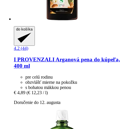
do košíka
4.2 (44)
I PROVENZALI
Arganová pena do kúpeľa,
400 ml
pre celú rodinu
obzvlášť mierne na pokožku
s bohatou mäkkou penou
€ 4,89
(€ 12,23 / l)
Doručenie do 12. augusta