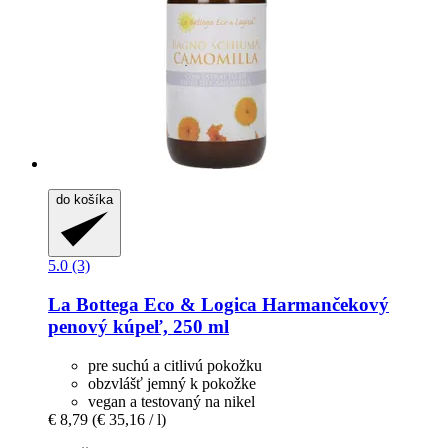
do košíka
5.0 (3)
La Bottega Eco & Logica
Harmančekový
penový kúpeľ, 250 ml
pre suchú a citlivú pokožku
obzvlášť jemný k pokožke
vegan a testovaný na nikel
€ 8,79
(€ 35,16 / l)