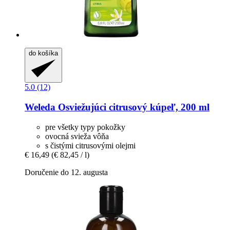
do košíka
5.0 (12)
Weleda
Osviežujúci citrusový kúpeľ, 200 ml
pre všetky typy pokožky
ovocná svieža vôňa
s čistými citrusovými olejmi
€ 16,49
(€ 82,45 / l)
Doručenie do 12. augusta