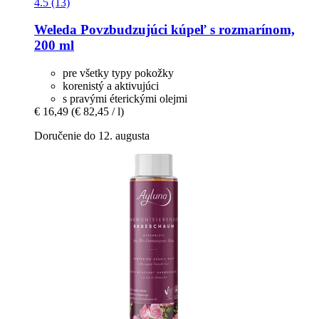
4.5 (13)
Weleda
Povzbudzujúci kúpeľ s rozmarínom,
200 ml
pre všetky typy pokožky
korenistý a aktivujúci
s pravými éterickými olejmi
€ 16,49
(€ 82,45 / l)
Doručenie do 12. augusta