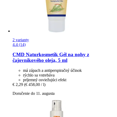
2 varianty
4.4 (14)
CMD Naturkosmetik
Gél na nohy z
čajovníkového oleja, 5 ml
má zápach a antiperspiračný účinok
rýchlo sa vstrebáva
príjemný osviežujúci efekt
€ 2,29
(€ 458,00 / l)
Doručenie do 11. augusta