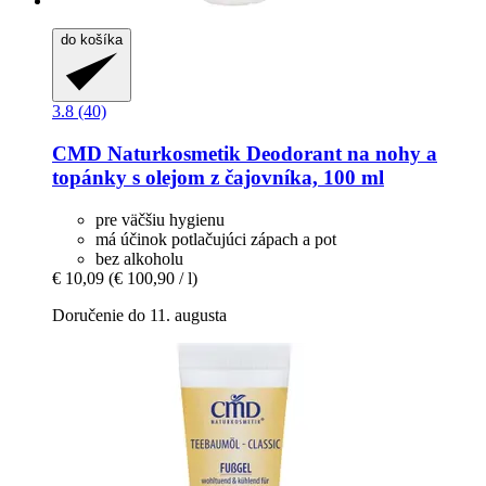
do košíka
3.8 (40)
CMD Naturkosmetik
Deodorant na nohy a
topánky s olejom z čajovníka, 100 ml
pre väčšiu hygienu
má účinok potlačujúci zápach a pot
bez alkoholu
€ 10,09
(€ 100,90 / l)
Doručenie do 11. augusta