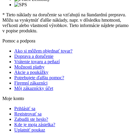
* Tieto náklady na doručenie sa vzťahujú na štandardnú prepravu.
Môžu sa vyskytnúť ďalšie náklady, napr. v dôsledku hmotnosti,
veľkosti alebo vlastností výrobkov. Tieto informácie nájdete priamo
v popise produktu.
Pomoc a podpora
Ako si môžem objednať tovar?
Doprava a doručenie
Vrátenie tovaru a peňazí
Možnosti platby
Akcie a poukážky
Potrebujete ďalšiu pomoc?
Firemní zákazníci
Môj zákaznícky účet
Moje konto
Prihlásiť sa
Registrovať sa
Zabudli ste heslo?
Kde je moja zásielka?
Uplatniť poukaz