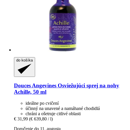
do košíka
Douces Angevines
Osviežujúci sprej na nohy
Achille, 50 ml
ideálne po cvičení
účinný na unavené a namáhané chodidlá
chráni a ošetruje citlivé oblasti
€ 31,99
(€ 639,80 / l)
Doručenie do 11. augusta