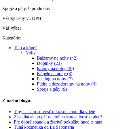
Spreje a gély: 9 produktov
Všetky ceny vr. DPH
Váš výber
Kategórie:
Telo a kúpeľ
Nohy
Balzamy na nohy (42)
Doplnky (23)
Krémy na nohy (39)
Kúpele na nohy (8)
Peeling na nohy (7)
Púdre a dezodoranty na nohy (4)
Spreje a gély (9)
Z nášho blogu:
Tipy na starostlivosť o krásne chodidlá v lete
Zásaditá alebo pH neutrálna starostlivosť o pleť?
Pre dobrý spánok a žiarivú pokožku hneď z rána!
Tuhá kozmetika od La Saponaria