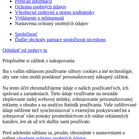
Prehľad informácií
Ochrana osobných údajov
Všeobecné zmluvné a storno podmienky
Vyhlásenie o prístupnosti
Nastavenia ochrany osobných údajov
Spoločnosť
Ďalšie obchody patriace spoločnosti niceshops
Odstúpiť od zmluvy tu
Prispôsobte si zážitok z nakupovania
Iba s vaším súhlasom používame súbory cookies a iné technológie,
aby sme vám mohli ponúknuť personalizovaný nákupný zážitok.
Na tento účel zhromažďujeme údaje o našich používateľoch, ich
správaní a zariadeniach. Tieto údaje využívame na neustále
zlepšovanie našej webovej stránky, zobrazovanie personalizovanej
reklamy a obsahu a na analýzu štatistík používania. Vaše zašifrované
údaje môžeme tiež synchronizovať s externými poskytovateľmi a
zobrazovať vám ponuky prostredníctvom ich online reklamných
kanálov, len ak už ich služby sami používate.
Pred udelením súhlasu sa, prosím, oboznámte s nastaveniami a
našimi
zásadami ochrany osobných údajov
.