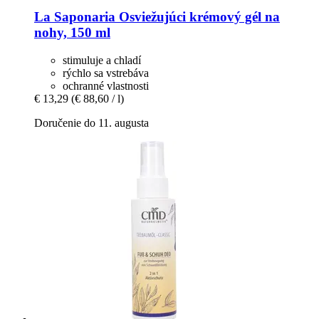
La Saponaria
Osviežujúci krémový gél na
nohy, 150 ml
stimuluje a chladí
rýchlo sa vstrebáva
ochranné vlastnosti
€ 13,29
(€ 88,60 / l)
Doručenie do 11. augusta