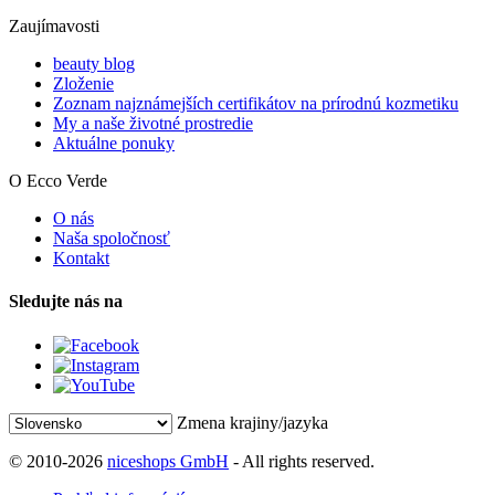
Zaujímavosti
beauty blog
Zloženie
Zoznam najznámejších certifikátov na prírodnú kozmetiku
My a naše životné prostredie
Aktuálne ponuky
O Ecco Verde
O nás
Naša spoločnosť
Kontakt
Sledujte nás na
Zmena krajiny/jazyka
© 2010-2026
niceshops GmbH
- All rights reserved.