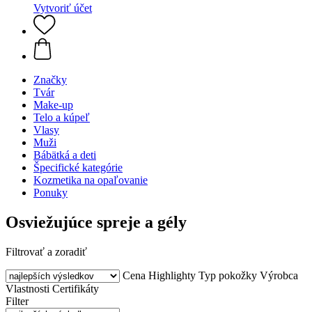
Vytvoriť účet
Značky
Tvár
Make-up
Telo a kúpeľ
Vlasy
Muži
Bábätká a deti
Špecifické kategórie
Kozmetika na opaľovanie
Ponuky
Osviežujúce spreje a gély
Filtrovať a zoradiť
Cena
Highlighty
Typ pokožky
Výrobca
Vlastnosti
Certifikáty
Filter