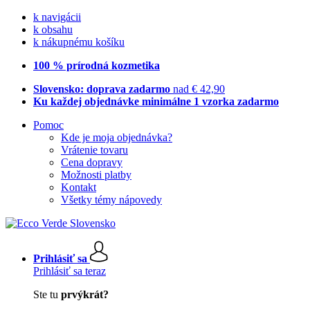
k navigácii
k obsahu
k nákupnému košíku
100 % prírodná kozmetika
Slovensko: doprava zadarmo
nad € 42,90
Ku každej objednávke minimálne 1 vzorka zadarmo
Pomoc
Kde je moja objednávka?
Vrátenie tovaru
Cena dopravy
Možnosti platby
Kontakt
Všetky témy nápovedy
Prihlásiť sa
Prihlásiť sa teraz
Ste tu
prvýkrát?