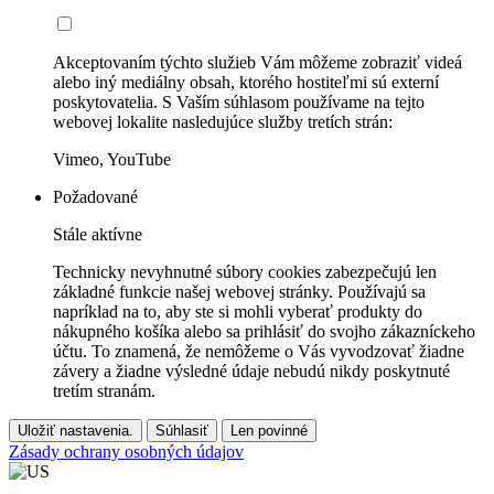
Akceptovaním týchto služieb Vám môžeme zobraziť videá
alebo iný mediálny obsah, ktorého hostiteľmi sú externí
poskytovatelia. S Vaším súhlasom používame na tejto
webovej lokalite nasledujúce služby tretích strán:
Vimeo, YouTube
Požadované
Stále aktívne
Technicky nevyhnutné súbory cookies zabezpečujú len
základné funkcie našej webovej stránky. Používajú sa
napríklad na to, aby ste si mohli vyberať produkty do
nákupného košíka alebo sa prihlásiť do svojho zákazníckeho
účtu. To znamená, že nemôžeme o Vás vyvodzovať žiadne
závery a žiadne výsledné údaje nebudú nikdy poskytnuté
tretím stranám.
Uložiť nastavenia.
Súhlasiť
Len povinné
Zásady ochrany osobných údajov