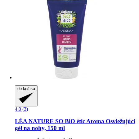
do košíka
4.0 (3)
LÉA NATURE SO BiO étic
Aroma Osviežujúci
gél na nohy, 150 ml