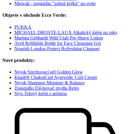
Miswak - najstaršia "zubná kefka" na svete
Objavte v obchode Ecco Verde:
PUKKA
MICHAEL DROSTE-LAUX Alkalický krém na ruky
Martina Gebhardt Wild Utah Pre-Shave Lotion
Avril Refillable Bottle for Face Cleansing Gel
Nourish London Protect Refreshing Cleanser
Nové produkty:
Niyok Sprchovací gél Golden Glow
Khadi® ChakraCurl Ayurvedic Curl Cream
Niyok Shampoo Moisture & Balance
Tranquillo Dávkovač mydla Retro
Styx Telový krém s aróniou