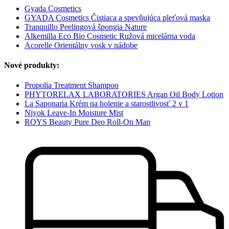
Gyada Cosmetics
GYADA Cosmetics Čistiaca a spevňujúca pleťová maska
Tranquillo Peelingová špongia Nature
Alkemilla Eco Bio Cosmetic Ružová micelárna voda
Acorelle Orientálny vosk v nádobe
Nové produkty:
Propolia Treatment Shampoo
PHYTORELAX LABORATORIES Argan Oil Body Lotion
La Saponaria Krém na holenie a starostlivosť 2 v 1
Niyok Leave-In Moisture Mist
ROYS Beauty Pure Deo Roll-On Man