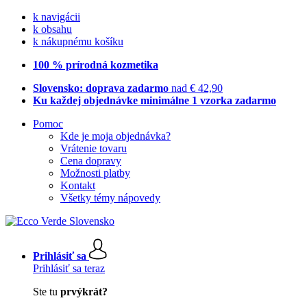
k navigácii
k obsahu
k nákupnému košíku
100 % prírodná kozmetika
Slovensko: doprava zadarmo
nad € 42,90
Ku každej objednávke minimálne 1 vzorka zadarmo
Pomoc
Kde je moja objednávka?
Vrátenie tovaru
Cena dopravy
Možnosti platby
Kontakt
Všetky témy nápovedy
Prihlásiť sa
Prihlásiť sa teraz
Ste tu
prvýkrát?