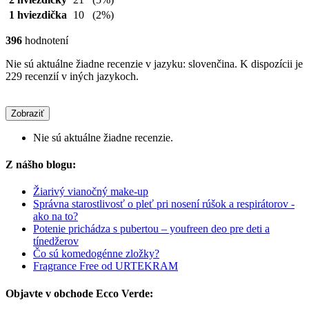
1 hviezdička
10
(2%)
396
hodnotení
Nie sú aktuálne žiadne recenzie v jazyku: slovenčina. K dispozícii je
229 recenzií v iných jazykoch.
Zobraziť
Nie sú aktuálne žiadne recenzie.
Z nášho blogu:
Žiarivý vianočný make-up
Správna starostlivosť o pleť pri nosení rúšok a respirátorov -
ako na to?
Potenie prichádza s pubertou – youfreen deo pre deti a
tínedžerov
Čo sú komedogénne zložky?
Fragrance Free od URTEKRAM
Objavte v obchode Ecco Verde: