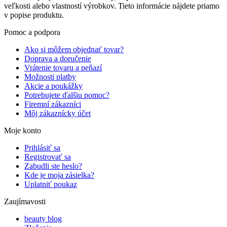
veľkosti alebo vlastností výrobkov. Tieto informácie nájdete priamo
v popise produktu.
Pomoc a podpora
Ako si môžem objednať tovar?
Doprava a doručenie
Vrátenie tovaru a peňazí
Možnosti platby
Akcie a poukážky
Potrebujete ďalšiu pomoc?
Firemní zákazníci
Môj zákaznícky účet
Moje konto
Prihlásiť sa
Registrovať sa
Zabudli ste heslo?
Kde je moja zásielka?
Uplatniť poukaz
Zaujímavosti
beauty blog