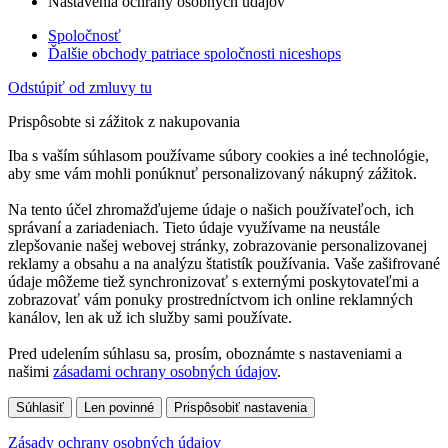
Nastavenia ochrany osobných údajov
Spoločnosť
Ďalšie obchody patriace spoločnosti niceshops
Odstúpiť od zmluvy tu
Prispôsobte si zážitok z nakupovania
Iba s vaším súhlasom používame súbory cookies a iné technológie,
aby sme vám mohli ponúknuť personalizovaný nákupný zážitok.
Na tento účel zhromažďujeme údaje o našich používateľoch, ich
správaní a zariadeniach. Tieto údaje využívame na neustále
zlepšovanie našej webovej stránky, zobrazovanie personalizovanej
reklamy a obsahu a na analýzu štatistík používania. Vaše zašifrované
údaje môžeme tiež synchronizovať s externými poskytovateľmi a
zobrazovať vám ponuky prostredníctvom ich online reklamných
kanálov, len ak už ich služby sami používate.
Pred udelením súhlasu sa, prosím, oboznámte s nastaveniami a
našimi
zásadami ochrany osobných údajov
.
Súhlasiť
Len povinné
Prispôsobiť nastavenia
Zásady ochrany osobných údajov