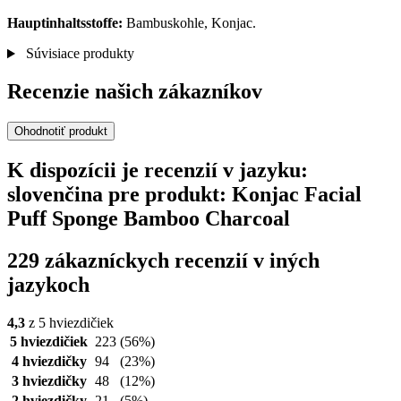
Hauptinhaltsstoffe:
Bambuskohle, Konjac.
Súvisiace produkty
Recenzie našich zákazníkov
Ohodnotiť produkt
K dispozícii je recenzií v jazyku:
slovenčina pre produkt: Konjac Facial
Puff Sponge Bamboo Charcoal
229 zákazníckych recenzií v iných
jazykoch
4,3
z 5 hviezdičiek
5 hviezdičiek
223
(56%)
4 hviezdičky
94
(23%)
3 hviezdičky
48
(12%)
2 hviezdičky
21
(5%)