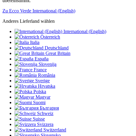
übereinstimmt.
Zu Ecco Verde International (English)
Anderes Lieferland wählen
International (English)
Österreich
Italia
Deutschland
Great Britain
España
Slovenija
France
România
Sverige
Hrvatska
Polska
Magyar
Suomi
България
Schweiz
Suisse
Svizzera
Switzerland
Slovensko