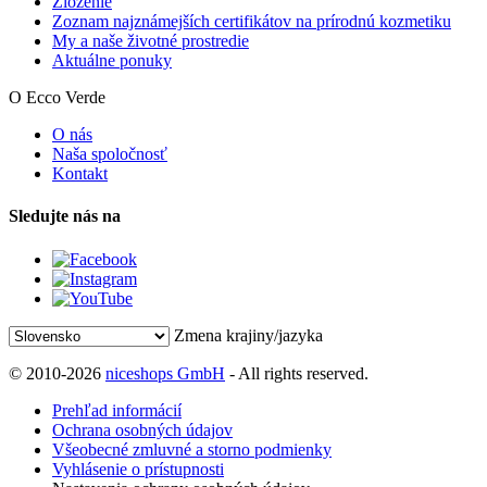
Zloženie
Zoznam najznámejších certifikátov na prírodnú kozmetiku
My a naše životné prostredie
Aktuálne ponuky
O Ecco Verde
O nás
Naša spoločnosť
Kontakt
Sledujte nás na
Zmena krajiny/jazyka
© 2010-2026
niceshops GmbH
- All rights reserved.
Prehľad informácií
Ochrana osobných údajov
Všeobecné zmluvné a storno podmienky
Vyhlásenie o prístupnosti