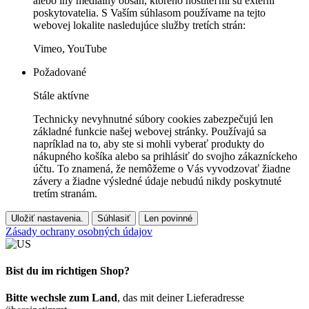
alebo iný mediálny obsah, ktorého hostiteľmi sú externí
poskytovatelia. S Vaším súhlasom používame na tejto
webovej lokalite nasledujúce služby tretích strán:
Vimeo, YouTube
Požadované
Stále aktívne
Technicky nevyhnutné súbory cookies zabezpečujú len
základné funkcie našej webovej stránky. Používajú sa
napríklad na to, aby ste si mohli vyberať produkty do
nákupného košíka alebo sa prihlásiť do svojho zákazníckeho
účtu. To znamená, že nemôžeme o Vás vyvodzovať žiadne
závery a žiadne výsledné údaje nebudú nikdy poskytnuté
tretím stranám.
Uložiť nastavenia.
Súhlasiť
Len povinné
Zásady ochrany osobných údajov
Bist du im richtigen Shop?
Bitte wechsle zum Land
, das mit deiner Lieferadresse