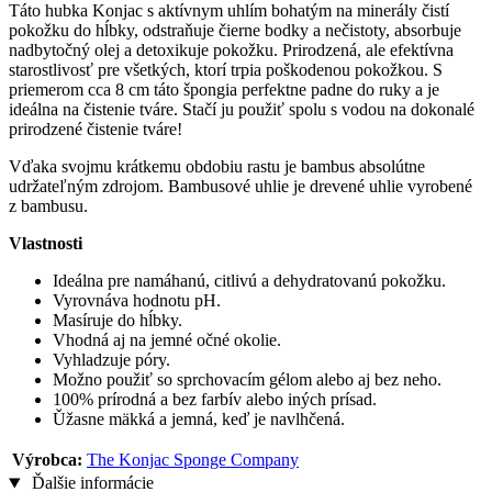
Táto hubka Konjac s aktívnym uhlím bohatým na minerály čistí
pokožku do hĺbky, odstraňuje čierne bodky a nečistoty, absorbuje
nadbytočný olej a detoxikuje pokožku. Prirodzená, ale efektívna
starostlivosť pre všetkých, ktorí trpia poškodenou pokožkou. S
priemerom cca 8 cm táto špongia perfektne padne do ruky a je
ideálna na čistenie tváre. Stačí ju použiť spolu s vodou na dokonalé
prirodzené čistenie tváre!
Vďaka svojmu krátkemu obdobiu rastu je bambus absolútne
udržateľným zdrojom. Bambusové uhlie je drevené uhlie vyrobené
z bambusu.
Vlastnosti
Ideálna pre namáhanú, citlivú a dehydratovanú pokožku.
Vyrovnáva hodnotu pH.
Masíruje do hĺbky.
Vhodná aj na jemné očné okolie.
Vyhladzuje póry.
Možno použiť so sprchovacím gélom alebo aj bez neho.
100% prírodná a bez farbív alebo iných prísad.
Ǔžasne mäkká a jemná, keď je navlhčená.
Výrobca:
The Konjac Sponge Company
Ďalšie informácie