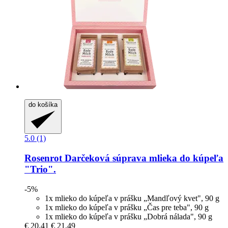
do košíka
5.0 (1)
Rosenrot
Darčeková súprava mlieka do kúpeľa
"Trio".
-5%
1x mlieko do kúpeľa v prášku „Mandľový kvet", 90 g
1x mlieko do kúpeľa v prášku „Čas pre teba", 90 g
1x mlieko do kúpeľa v prášku „Dobrá nálada", 90 g
€ 20,41
€ 21,49