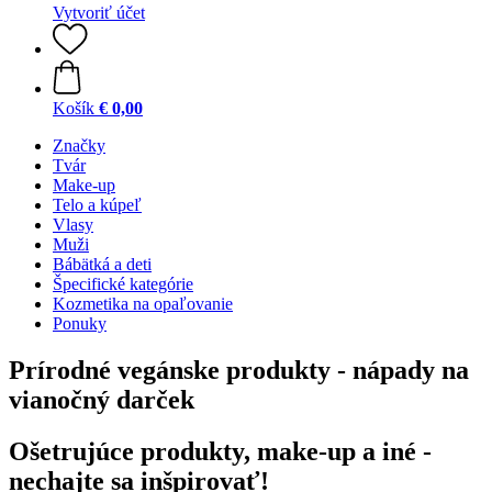
Vytvoriť účet
Košík
€ 0,00
Značky
Tvár
Make-up
Telo a kúpeľ
Vlasy
Muži
Bábätká a deti
Špecifické kategórie
Kozmetika na opaľovanie
Ponuky
Prírodné vegánske produkty - nápady na
vianočný darček
Ošetrujúce produkty, make-up a iné -
nechajte sa inšpirovať!