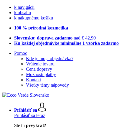
k navigácii
k obsahu
k nákupnému košíku
100 % prírodná kozmetika
Slovensko: doprava zadarmo
nad € 42,90
Ku každej objednávke minimálne 1 vzorka zadarmo
Pomoc
Kde je moja objednávka?
Vrátenie tovaru
Cena dopravy
Možnosti platby
Kontakt
Všetky témy nápovedy
Prihlásiť sa
Prihlásiť sa teraz
Ste tu
prvýkrát?