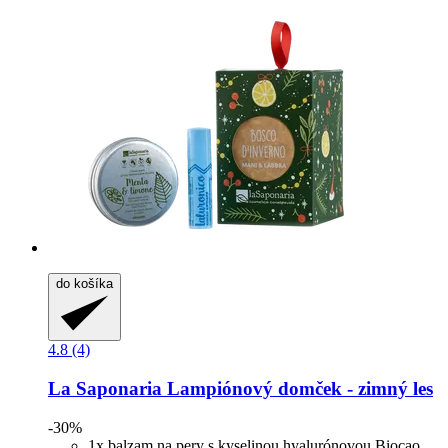
do košíka
4.8 (4)
La Saponaria
Lampiónový domček -​ zimný les
-30%
1x balzam na pery s kyselinou hyalurónovou Biocao,