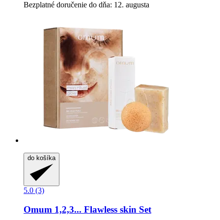
Bezplatné doručenie do dňa: 12. augusta
do košíka
5.0 (3)
Omum
1,2,3... Flawless skin Set