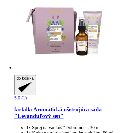
do košíka
5.0 (1)
farfalla
Aromatická ošetrujúca sada
"Levanduľový sen"
1x Sprej na vankúš "Dobrú noc", 30 ml
1x Krém na ruky s horskou levanduľou, 50 ml