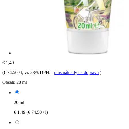
€ 1,49
(
€ 74,50 / l
, vr. 23% DPH.
-
plus náklady na dopravu
)
Obsah:
20 ml
20 ml
€ 1,49
(€ 74,50 / l)