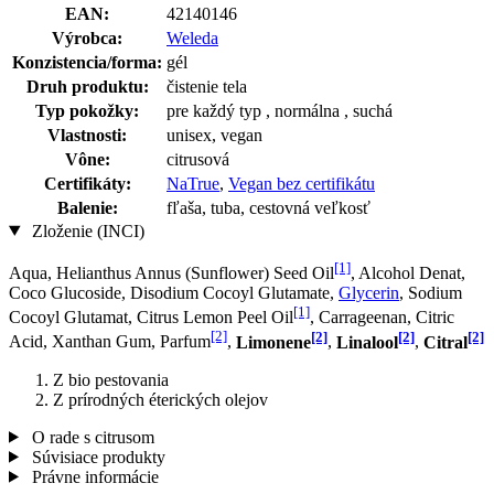
EAN:
42140146
Výrobca:
Weleda
Konzistencia/forma:
gél
Druh produktu:
čistenie tela
Typ pokožky:
pre každý typ , normálna , suchá
Vlastnosti:
unisex, vegan
Vône:
citrusová
Certifikáty:
NaTrue
,
Vegan bez certifikátu
Balenie:
fľaša, tuba, cestovná veľkosť
Zloženie (INCI)
[1]
Aqua, Helianthus Annus (Sunflower) Seed Oil
, Alcohol Denat,
Coco Glucoside, Disodium Cocoyl Glutamate,
Glycerin
, Sodium
[1]
Cocoyl Glutamat, Citrus Lemon Peel Oil
, Carrageenan, Citric
[2]
[2]
[2]
[2]
Acid, Xanthan Gum, Parfum
,
Limonene
,
Linalool
,
Citral
Z bio pestovania
Z prírodných éterických olejov
O rade s citrusom
Súvisiace produkty
Právne informácie