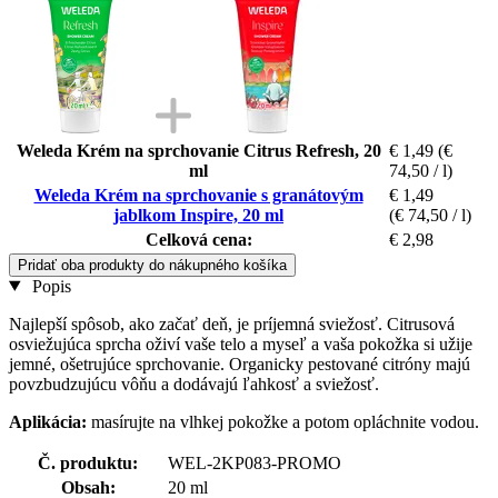
Weleda Krém na sprchovanie Citrus Refresh, 20
€ 1,49
(€
ml
74,50 / l)
Weleda Krém na sprchovanie s granátovým
€ 1,49
jablkom Inspire, 20 ml
(€ 74,50 / l)
Celková cena:
€ 2,98
Pridať oba produkty do nákupného košíka
Popis
Najlepší spôsob, ako začať deň, je príjemná sviežosť. Citrusová
osviežujúca sprcha oživí vaše telo a myseľ a vaša pokožka si užije
jemné, ošetrujúce sprchovanie. Organicky pestované citróny majú
povzbudzujúcu vôňu a dodávajú ľahkosť a sviežosť.
Aplikácia:
masírujte na vlhkej pokožke a potom opláchnite vodou.
Č. produktu:
WEL-2KP083-PROMO
Obsah:
20 ml