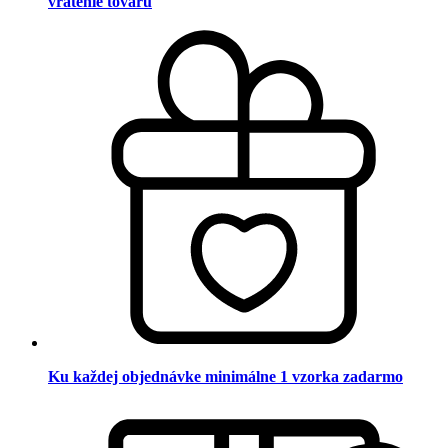
vrátenie tovaru
Ku každej objednávke minimálne 1 vzorka zadarmo