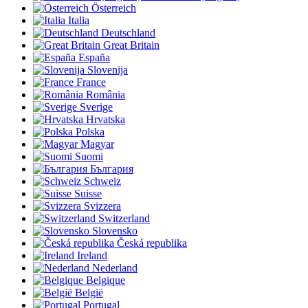
Österreich
Italia
Deutschland
Great Britain
España
Slovenija
France
România
Sverige
Hrvatska
Polska
Magyar
Suomi
България
Schweiz
Suisse
Svizzera
Switzerland
Slovensko
Česká republika
Ireland
Nederland
Belgique
België
Portugal