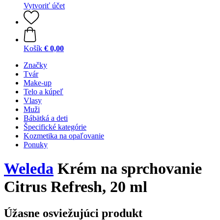
Vytvoriť účet
Košík
€ 0,00
Značky
Tvár
Make-up
Telo a kúpeľ
Vlasy
Muži
Bábätká a deti
Špecifické kategórie
Kozmetika na opaľovanie
Ponuky
Weleda
Krém na sprchovanie
Citrus Refresh, 20 ml
Úžasne osviežujúci produkt