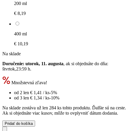
200 ml
€ 8,19
400 ml
€ 10,19
Na sklade
Doručenie: utorok, 11. augusta
, ak si objednáte do dňa:
štvrtok,23:59 h
.
Množstevná zľava!
od 2 len
€ 1,41
/ ks
-5%
od 3 len
€ 1,34
/ ks
-10%
Na sklade zostáva už len 284 ks tohto produktu. Ďalšie sú na ceste.
Ak si objednáte viac kusov, môže to ovplyvniť dátum dodania.
Pridať do košíka