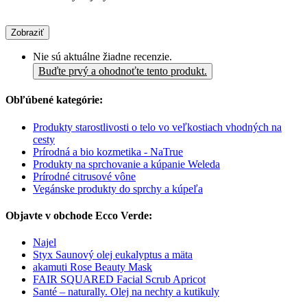
Zobraziť
Nie sú aktuálne žiadne recenzie.
Buďte prvý a ohodnoťte tento produkt.
Obľúbené kategórie:
Produkty starostlivosti o telo vo veľkostiach vhodných na
cesty
Prírodná a bio kozmetika - NaTrue
Produkty na sprchovanie a kúpanie Weleda
Prírodné citrusové vône
Vegánske produkty do sprchy a kúpeľa
Objavte v obchode Ecco Verde:
Najel
Styx Saunový olej eukalyptus a mäta
akamuti Rose Beauty Mask
FAIR SQUARED Facial Scrub Apricot
Santé – naturally. Olej na nechty a kutikuly