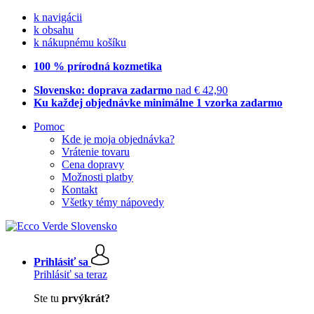
k navigácii
k obsahu
k nákupnému košíku
100 % prírodná kozmetika
Slovensko: doprava zadarmo
nad € 42,90
Ku každej objednávke minimálne 1 vzorka zadarmo
Pomoc
Kde je moja objednávka?
Vrátenie tovaru
Cena dopravy
Možnosti platby
Kontakt
Všetky témy nápovedy
Prihlásiť sa
Prihlásiť sa teraz
Ste tu
prvýkrát?