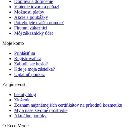
Doprava a doručenie
Vrátenie tovaru a peňazí
Možnosti platby
Akcie a poukážky
Potrebujete ďalšiu pomoc?
Firemní zákazníci
Môj zákaznícky účet
Moje konto
Prihlásiť sa
Registrovať sa
Zabudli ste heslo?
Kde je moja zásielka?
Uplatniť poukaz
Zaujímavosti
beauty blog
Zloženie
Zoznam najznámejších certifikátov na prírodnú kozmetiku
My a naše životné prostredie
Aktuálne ponuky
O Ecco Verde