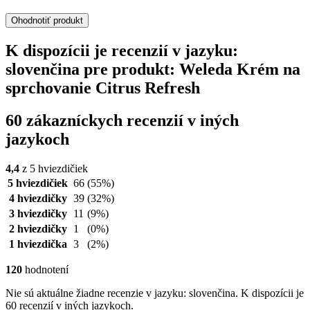
Ohodnotiť produkt
K dispozícii je recenzií v jazyku:
slovenčina pre produkt: Weleda Krém na
sprchovanie Citrus Refresh
60 zákazníckych recenzií v iných
jazykoch
4,4
z 5 hviezdičiek
5 hviezdičiek
66
(55%)
4 hviezdičky
39
(32%)
3 hviezdičky
11
(9%)
2 hviezdičky
1
(0%)
1 hviezdička
3
(2%)
120
hodnotení
Nie sú aktuálne žiadne recenzie v jazyku: slovenčina. K dispozícii je
60 recenzií v iných jazykoch.