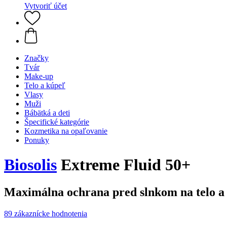
Vytvoriť účet
Značky
Tvár
Make-up
Telo a kúpeľ
Vlasy
Muži
Bábätká a deti
Špecifické kategórie
Kozmetika na opaľovanie
Ponuky
Biosolis
Extreme Fluid 50+
Maximálna ochrana pred slnkom na telo a 
89 zákaznícke hodnotenia