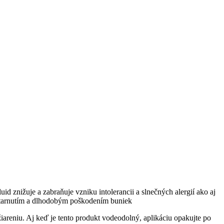
d znižuje a zabraňuje vzniku intolerancii a slnečných alergií ako aj
starnutím a dlhodobým poškodením buniek
 žiareniu. Aj keď je tento produkt vodeodolný, aplikáciu opakujte po