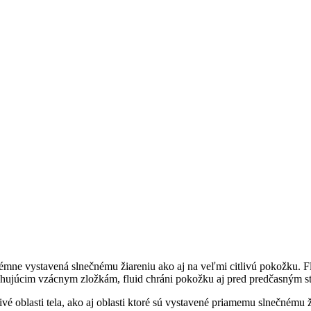
émne vystavená slnečnému žiareniu ako aj na veľmi citlivú pokožku. Flui
hujúcim vzácnym zložkám, fluid chráni pokožku aj pred predčasným 
tlivé oblasti tela, ako aj oblasti ktoré sú vystavené priamemu slnečnému