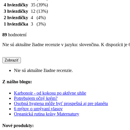
4 hviezdičky
35
(39%)
3 hviezdičky
12
(13%)
2 hviezdičky
4
(4%)
1 hviezdička
3
(3%)
89
hodnotení
Nie sú aktuálne žiadne recenzie v jazyku: slovenčina. K dispozícii je 
Zobraziť
Nie sú aktuálne žiadne recenzie.
Z nášho blogu:
Karbonoir - od kokosu po aktívne uhlie
Potrebujem očný krém?
Osobná hygiena môže byť prospešná aj pre planétu
6 mýtov o umývaní vlasov
Organická rutina krásy Maternatury
Nové produkty: