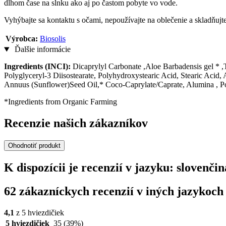
dlhom čase na slnku ako aj po častom pobyte vo vode.
Vyhýbajte sa kontaktu s očami, nepoužívajte na oblečenie a skladňujt
Výrobca:
Biosolis
Ďalšie informácie
Ingredients (INCI):
Dicaprylyl Carbonate ,Aloe Barbadensis gel * ,
Polyglyceryl-3 Diisostearate, Polyhydroxystearic Acid, Stearic Acid
Annuus (Sunflower)Seed Oil,* Coco-Caprylate/Caprate, Alumina , Po
*Ingredients from Organic Farming
Recenzie našich zákazníkov
Ohodnotiť produkt
K dispozícii je recenzií v jazyku: slovenč
62 zákazníckych recenzií v iných jazykoch
4,1
z 5 hviezdičiek
5 hviezdičiek
35
(39%)