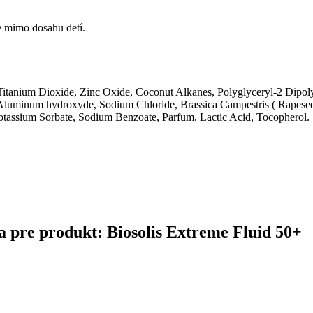
e mimo dosahu detí.
Titanium Dioxide, Zinc Oxide, Coconut Alkanes, Polyglyceryl-2 Dipol
, Aluminum hydroxyde, Sodium Chloride, Brassica Campestris ( Rapesee
tassium Sorbate, Sodium Benzoate, Parfum, Lactic Acid, Tocopherol.
ina pre produkt: Biosolis Extreme Fluid 50+