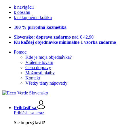
k navigácii
k obsahu
k nákupnému košíku
100 % prírodná kozmetika
Slovensko: doprava zadarmo
nad € 42,90
Ku každej objednávke minimálne 1 vzorka zadarmo
Pomoc
Kde je moja objednávka?
Vrátenie tovaru
Cena dopravy
Možnosti platby
Kontakt
Všetky témy nápovedy
Prihlásiť sa
Prihlásiť sa teraz
Ste tu
prvýkrát?