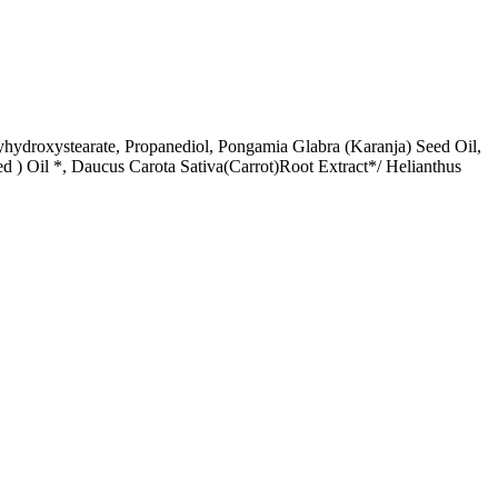
yhydroxystearate, Propanediol, Pongamia Glabra (Karanja) Seed Oil,
d ) Oil *, Daucus Carota Sativa(Carrot)Root Extract*/ Helianthus