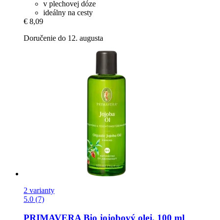
v plechovej dóze
ideálny na cesty
€ 8,09
Doručenie do 12. augusta
2 varianty
5.0 (7)
PRIMAVERA
Bio jojobový olej, 100 ml