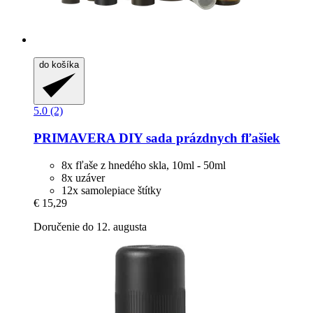
do košíka
5.0 (2)
PRIMAVERA
DIY sada prázdnych fľašiek
8x fľaše z hnedého skla, 10ml - 50ml
8x uzáver
12x samolepiace štítky
€ 15,29
Doručenie do 12. augusta