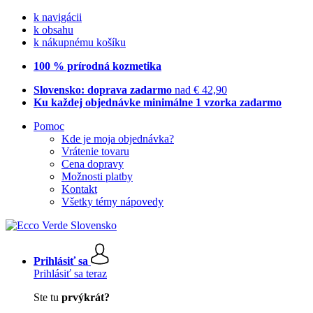
k navigácii
k obsahu
k nákupnému košíku
100 % prírodná kozmetika
Slovensko: doprava zadarmo
nad € 42,90
Ku každej objednávke minimálne 1 vzorka zadarmo
Pomoc
Kde je moja objednávka?
Vrátenie tovaru
Cena dopravy
Možnosti platby
Kontakt
Všetky témy nápovedy
Prihlásiť sa
Prihlásiť sa teraz
Ste tu
prvýkrát?