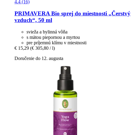
4.4 (16)
PRIMAVERA
Bio sprej do miestnosti „Čerstvý
vzduch“, 50 ml
svieža a bylinná vôňa
s mätou piepornou a myrtou
pre príjemnú klímu v miestnosti
€ 15,29
(€ 305,80 / l)
Doručenie do 12. augusta