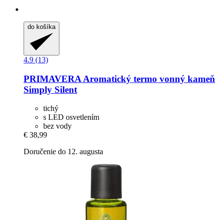
do košíka
4.9 (13)
PRIMAVERA
Aromatický termo vonný kameň
Simply Silent
tichý
s LED osvetlením
bez vody
€ 38,99
Doručenie do 12. augusta