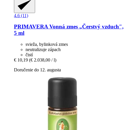
4.6 (11)
PRIMAVERA
Vonná zmes „Čerstvý vzduch",
5 ml
svieža, bylinková zmes
neutralizuje zápach
čistí
€ 10,19
(€ 2.038,00 / l)
Doručenie do 12. augusta