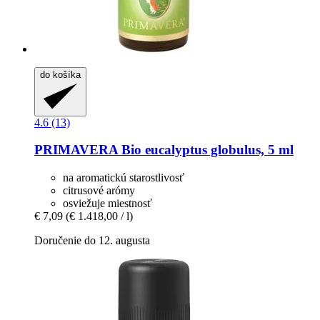
do košíka
4.6 (13)
PRIMAVERA
Bio eucalyptus globulus, 5 ml
na aromatickú starostlivosť
citrusové arómy
osviežuje miestnosť
€ 7,09
(€ 1.418,00 / l)
Doručenie do 12. augusta