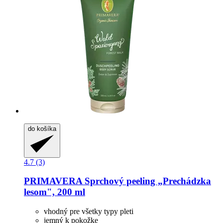
do košíka
4.7 (3)
PRIMAVERA
Sprchový peeling „Prechádzka
lesom", 200 ml
vhodný pre všetky typy pleti
jemný k pokožke