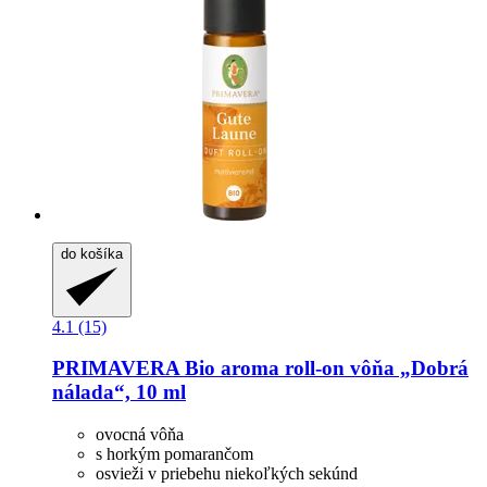
do košíka
4.1 (15)
PRIMAVERA
Bio aroma roll-​on vôňa „Dobrá
nálada“, 10 ml
ovocná vôňa
s horkým pomarančom
osvieži v priebehu niekoľkých sekúnd