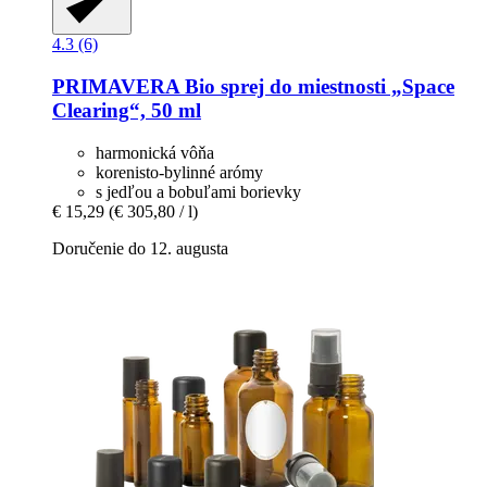
4.3 (6)
PRIMAVERA
Bio sprej do miestnosti „Space
Clearing“, 50 ml
harmonická vôňa
korenisto-bylinné arómy
s jedľou a bobuľami borievky
€ 15,29
(€ 305,80 / l)
Doručenie do 12. augusta