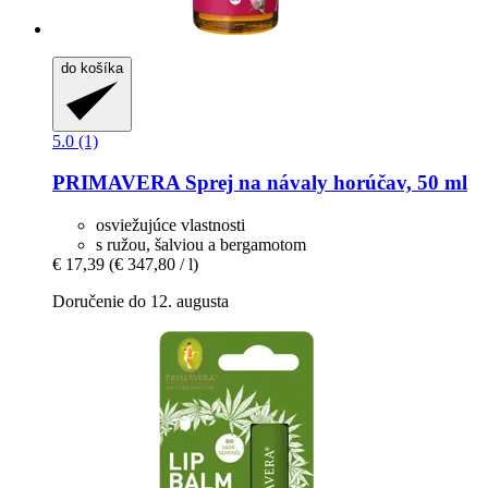
do košíka
5.0 (1)
PRIMAVERA
Sprej na návaly horúčav, 50 ml
osviežujúce vlastnosti
s ružou, šalviou a bergamotom
€ 17,39
(€ 347,80 / l)
Doručenie do 12. augusta