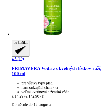
do košíka
4.5 (19)
PRIMAVERA
Voda z okvetných lístkov ruží,
100 ml
pre všetky typy pleti
harmonizujúci charakter
veľmi kvetinová a ženská vôňa
€ 14,29
(€ 142,90 / l)
Doručenie do 12. augusta