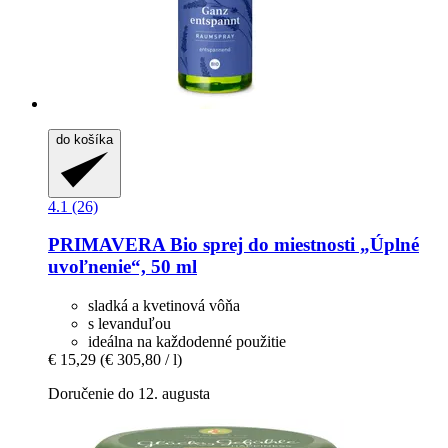
do košíka
4.1 (26)
PRIMAVERA
Bio sprej do miestnosti „Úplné
uvoľnenie“, 50 ml
sladká a kvetinová vôňa
s levanduľou
ideálna na každodenné použitie
€ 15,29
(€ 305,80 / l)
Doručenie do 12. augusta