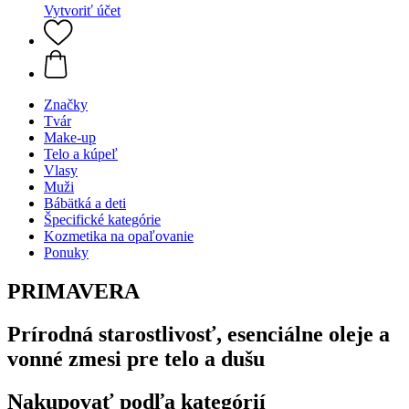
Vytvoriť účet
Značky
Tvár
Make-up
Telo a kúpeľ
Vlasy
Muži
Bábätká a deti
Špecifické kategórie
Kozmetika na opaľovanie
Ponuky
PRIMAVERA
Prírodná starostlivosť, esenciálne oleje a
vonné zmesi pre telo a dušu
Nakupovať podľa kategórií