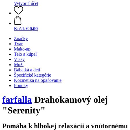
Vytvoriť účet
Košík
€ 0,00
Značky
Tvár
Make-up
Telo a kúpeľ
Vlasy
Muži
Bábätká a deti
Špecifické kategórie
Kozmetika na opaľovanie
Ponuky
farfalla
Drahokamový olej
"Serenity"
Pomáha k hlbokej relaxácii a vnútornému