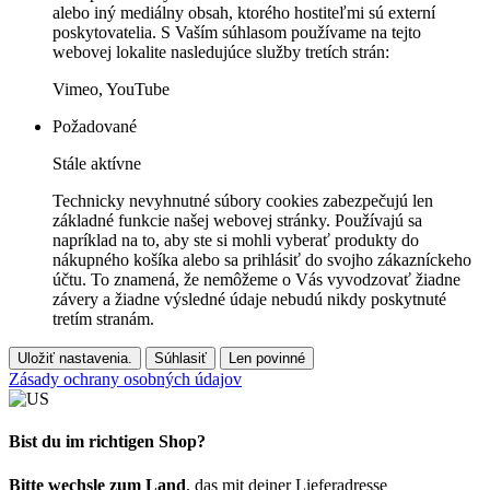
alebo iný mediálny obsah, ktorého hostiteľmi sú externí
poskytovatelia. S Vaším súhlasom používame na tejto
webovej lokalite nasledujúce služby tretích strán:
Vimeo, YouTube
Požadované
Stále aktívne
Technicky nevyhnutné súbory cookies zabezpečujú len
základné funkcie našej webovej stránky. Používajú sa
napríklad na to, aby ste si mohli vyberať produkty do
nákupného košíka alebo sa prihlásiť do svojho zákazníckeho
účtu. To znamená, že nemôžeme o Vás vyvodzovať žiadne
závery a žiadne výsledné údaje nebudú nikdy poskytnuté
tretím stranám.
Uložiť nastavenia.
Súhlasiť
Len povinné
Zásady ochrany osobných údajov
Bist du im richtigen Shop?
Bitte wechsle zum Land
, das mit deiner Lieferadresse