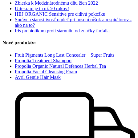
Zbierka k Medzinárodnému dňu žien 2022
Urtekram je tu už 50 rokov!
HEJ ORGANIC Sensitive pre citlivú pokožku
Správna starostlivosť o pleť pri nosení rúšok a respirátorov -
ako na to?
Iris prebiotikum proti starnutiu od značky farfalla
Nové produkty:
Fruit Pigments Long Last Concealer + Super Fruits
Propolia Treatment Shampoo
Propolia Organic Natural Defences Herbal Tea
Propolia Facial Cleansing Foam
Avril Gentle Hair Mask