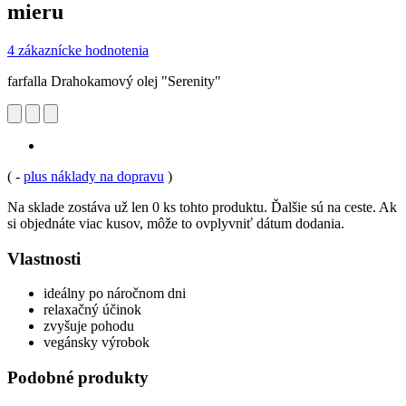
mieru
4 zákaznícke hodnotenia
farfalla Drahokamový olej "Serenity"
(
-
plus náklady na dopravu
)
Na sklade zostáva už len 0 ks tohto produktu. Ďalšie sú na ceste. Ak
si objednáte viac kusov, môže to ovplyvniť dátum dodania.
Vlastnosti
ideálny po náročnom dni
relaxačný účinok
zvyšuje pohodu
vegánsky výrobok
Podobné produkty