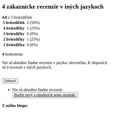
4 zákaznícke recenzie v iných jazykoch
4,0
z 5 hviezdičiek
5 hviezdičiek
2
(50%)
4 hviezdičky
1
(25%)
3 hviezdičky
0
(0%)
2 hviezdičky
1
(25%)
1 hviezdička
0
(0%)
4
hodnotenia
Nie sú aktuálne žiadne recenzie v jazyku: slovenčina. K dispozícii
sú 4 recenzie v iných jazykoch.
Zobraziť
Nie sú aktuálne žiadne recenzie.
Buďte prvý a ohodnoťte tento produkt.
Z nášho blogu: