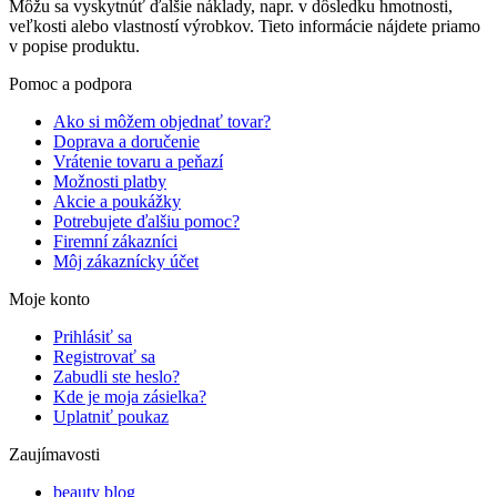
Môžu sa vyskytnúť ďalšie náklady, napr. v dôsledku hmotnosti,
veľkosti alebo vlastností výrobkov. Tieto informácie nájdete priamo
v popise produktu.
Pomoc a podpora
Ako si môžem objednať tovar?
Doprava a doručenie
Vrátenie tovaru a peňazí
Možnosti platby
Akcie a poukážky
Potrebujete ďalšiu pomoc?
Firemní zákazníci
Môj zákaznícky účet
Moje konto
Prihlásiť sa
Registrovať sa
Zabudli ste heslo?
Kde je moja zásielka?
Uplatniť poukaz
Zaujímavosti
beauty blog