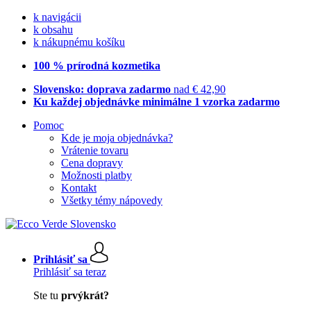
k navigácii
k obsahu
k nákupnému košíku
100 % prírodná kozmetika
Slovensko: doprava zadarmo
nad € 42,90
Ku každej objednávke minimálne 1 vzorka zadarmo
Pomoc
Kde je moja objednávka?
Vrátenie tovaru
Cena dopravy
Možnosti platby
Kontakt
Všetky témy nápovedy
Prihlásiť sa
Prihlásiť sa teraz
Ste tu
prvýkrát?