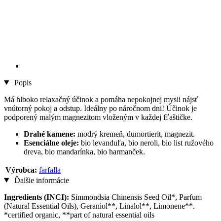
Popis
Má hlboko relaxačný účinok a pomáha nepokojnej mysli nájsť
vnútorný pokoj a odstup. Ideálny po náročnom dni! Účinok je
podporený malým magnezitom vloženým v každej fľaštičke.
Drahé kamene:
modrý kremeň, dumortierit, magnezit.
Esenciálne oleje:
bio levanduľa, bio neroli, bio list ružového
dreva, bio mandarínka, bio harmanček.
Výrobca:
farfalla
Ďalšie informácie
Ingredients (INCI):
Simmondsia Chinensis Seed Oil*, Parfum
(Natural Essential Oils), Geraniol**, Linalol**, Limonene**.
*certified organic, **part of natural essential oils