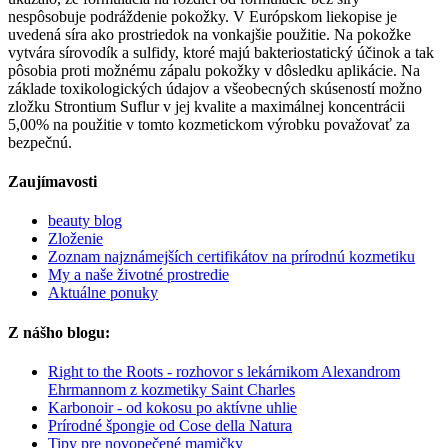
nespôsobuje podráždenie pokožky. V Európskom liekopise je
uvedená síra ako prostriedok na vonkajšie použitie. Na pokožke
vytvára sírovodík a sulfidy, ktoré majú bakteriostatický účinok a tak
pôsobia proti možnému zápalu pokožky v dôsledku aplikácie. Na
základe toxikologických údajov a všeobecných skúseností možno
zložku Strontium Suflur v jej kvalite a maximálnej koncentrácii
5,00% na použitie v tomto kozmetickom výrobku považovať za
bezpečnú.
Zaujímavosti
beauty blog
Zloženie
Zoznam najznámejších certifikátov na prírodnú kozmetiku
My a naše životné prostredie
Aktuálne ponuky
Z nášho blogu:
Right to the Roots - rozhovor s lekárnikom Alexandrom
Ehrmannom z kozmetiky Saint Charles
Karbonoir - od kokosu po aktívne uhlie
Prírodné špongie od Cose della Natura
Tipy pre novopečené mamičky