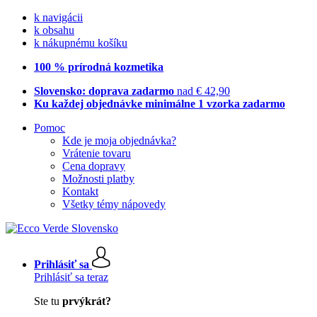
k navigácii
k obsahu
k nákupnému košíku
100 % prírodná kozmetika
Slovensko: doprava zadarmo
nad € 42,90
Ku každej objednávke minimálne 1 vzorka zadarmo
Pomoc
Kde je moja objednávka?
Vrátenie tovaru
Cena dopravy
Možnosti platby
Kontakt
Všetky témy nápovedy
Prihlásiť sa
Prihlásiť sa teraz
Ste tu
prvýkrát?