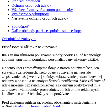
Prehľad informácií
Ochrana osobných údajov
Všeobecné zmluvné a storno podmienky
Vyhlásenie o prístupnosti
Nastavenia ochrany osobných údajov
Spoločnosť
Ďalšie obchody patriace spoločnosti niceshops
Odstúpiť od zmluvy tu
Prispôsobte si zážitok z nakupovania
Iba s vaším súhlasom používame súbory cookies a iné technológie,
aby sme vám mohli ponúknuť personalizovaný nákupný zážitok.
Na tento účel zhromažďujeme údaje o našich používateľoch, ich
správaní a zariadeniach. Tieto údaje využívame na neustále
zlepšovanie našej webovej stránky, zobrazovanie personalizovanej
reklamy a obsahu a na analýzu štatistík používania. Vaše zašifrované
údaje môžeme tiež synchronizovať s externými poskytovateľmi a
zobrazovať vám ponuky prostredníctvom ich online reklamných
kanálov, len ak už ich služby sami používate.
Pred udelením súhlasu sa, prosím, oboznámte s nastaveniami a
našimi
zásadami ochrany osobných údajov
.