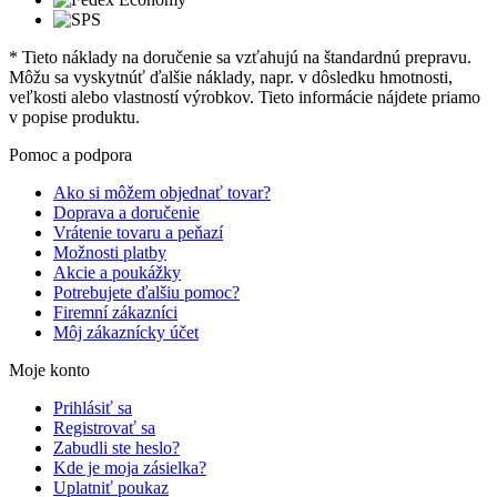
* Tieto náklady na doručenie sa vzťahujú na štandardnú prepravu.
Môžu sa vyskytnúť ďalšie náklady, napr. v dôsledku hmotnosti,
veľkosti alebo vlastností výrobkov. Tieto informácie nájdete priamo
v popise produktu.
Pomoc a podpora
Ako si môžem objednať tovar?
Doprava a doručenie
Vrátenie tovaru a peňazí
Možnosti platby
Akcie a poukážky
Potrebujete ďalšiu pomoc?
Firemní zákazníci
Môj zákaznícky účet
Moje konto
Prihlásiť sa
Registrovať sa
Zabudli ste heslo?
Kde je moja zásielka?
Uplatniť poukaz