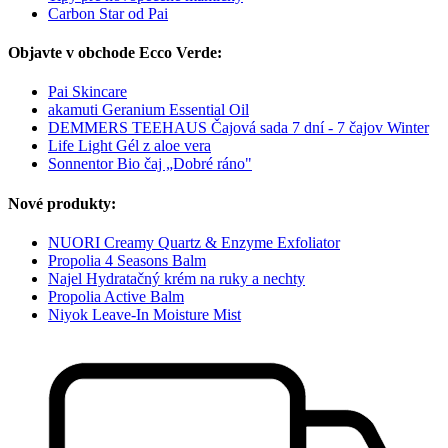
Carbon Star od Pai
Objavte v obchode Ecco Verde:
Pai Skincare
akamuti Geranium Essential Oil
DEMMERS TEEHAUS Čajová sada 7 dní - 7 čajov Winter
Life Light Gél z aloe vera
Sonnentor Bio čaj „Dobré ráno"
Nové produkty:
NUORI Creamy Quartz & Enzyme Exfoliator
Propolia 4 Seasons Balm
Najel Hydratačný krém na ruky a nechty
Propolia Active Balm
Niyok Leave-In Moisture Mist