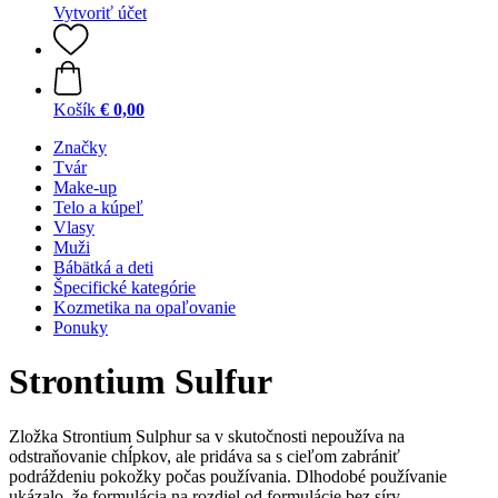
Vytvoriť účet
Košík
€ 0,00
Značky
Tvár
Make-up
Telo a kúpeľ
Vlasy
Muži
Bábätká a deti
Špecifické kategórie
Kozmetika na opaľovanie
Ponuky
Strontium Sulfur
Zložka Strontium Sulphur sa v skutočnosti nepoužíva na
odstraňovanie chĺpkov, ale pridáva sa s cieľom zabrániť
podráždeniu pokožky počas používania. Dlhodobé používanie
ukázalo, že formulácia na rozdiel od formulácie bez síry