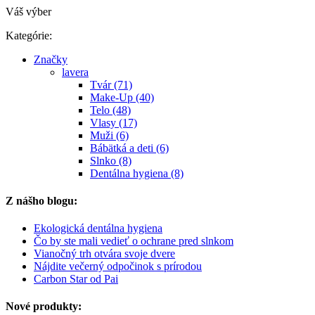
Váš výber
Kategórie:
Značky
lavera
Tvár (71)
Make-Up (40)
Telo (48)
Vlasy (17)
Muži (6)
Bábätká a deti (6)
Slnko (8)
Dentálna hygiena (8)
Z nášho blogu:
Ekologická dentálna hygiena
Čo by ste mali vedieť o ochrane pred slnkom
Vianočný trh otvára svoje dvere
Nájdite večerný odpočinok s prírodou
Carbon Star od Pai
Nové produkty: