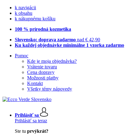
k navigácii
k obsahu
k nákupnému košíku
100 % prírodná kozmetika
Slovensko: doprava zadarmo
nad € 42,90
Ku každej objednávke minimálne 1 vzorka zadarmo
Pomoc
Kde je moja objednávka?
Vrátenie tovaru
Cena dopravy
Možnosti platby
Kontakt
Všetky témy nápovedy
Prihlásiť sa
Prihlásiť sa teraz
Ste tu
prvýkrát?