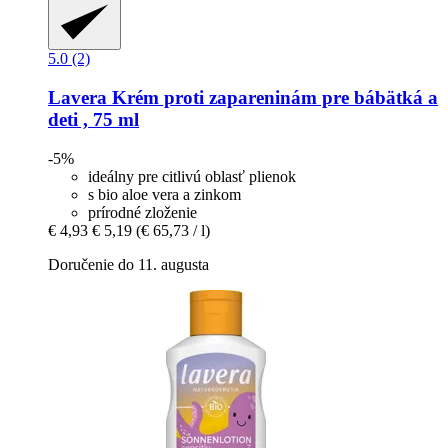
5.0 (2)
Lavera
Krém proti zapareninám pre bábätká a
deti , 75 ml
-5%
ideálny pre citlivú oblasť plienok
s bio aloe vera a zinkom
prírodné zloženie
€ 4,93
€ 5,19
(€ 65,73 / l)
Doručenie do 11. augusta