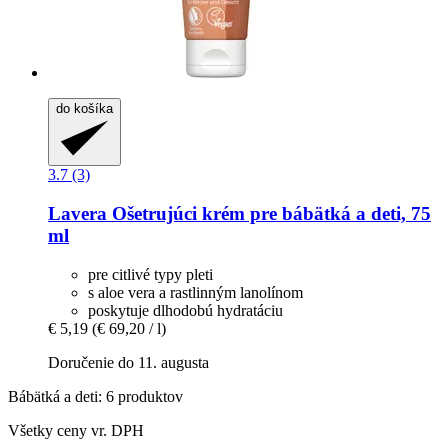
do košíka
3.7 (3)
Lavera
Ošetrujúci krém pre bábätká a deti, 75
ml
pre citlivé typy pleti
s aloe vera a rastlinným lanolínom
poskytuje dlhodobú hydratáciu
€ 5,19
(€ 69,20 / l)
Doručenie do 11. augusta
Bábätká a deti: 6 produktov
Všetky ceny vr. DPH