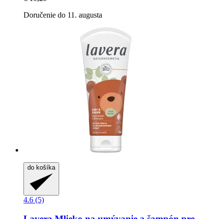
Doručenie do 11. augusta
do košíka
4.6 (5)
Lavera
Mlieko na umývanie a šampón pre