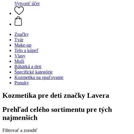
Vytvoriť účet
Značky
Tvár
Make-up
Telo a kúpeľ
Vlasy
Muži
Bábätká a deti
Špecifické kategórie
Kozmetika na opaľovanie
Ponuky
Kozmetika pre deti značky Lavera
Prehľad celého sortimentu pre tých
najmenších
Filtrovať a zoradiť