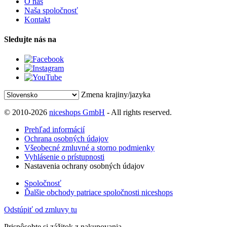
O nás
Naša spoločnosť
Kontakt
Sledujte nás na
Zmena krajiny/jazyka
© 2010-2026
niceshops GmbH
- All rights reserved.
Prehľad informácií
Ochrana osobných údajov
Všeobecné zmluvné a storno podmienky
Vyhlásenie o prístupnosti
Nastavenia ochrany osobných údajov
Spoločnosť
Ďalšie obchody patriace spoločnosti niceshops
Odstúpiť od zmluvy tu
Prispôsobte si zážitok z nakupovania