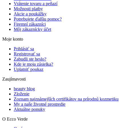
Vrátenie tovaru a peňazí
Možnosti platby
Akcie a poukážky
Potrebujete ďalšiu pomoc?
Firemní zákazníci
Môj zákaznícky účet
Moje konto
Prihlásiť sa
Registrovať sa
Zabudli ste heslo?
Kde je moja zásielka?
Uplatniť poukaz
Zaujímavosti
beauty blog
Zloženie
Zoznam najznámejších certifikátov na prírodnú kozmetiku
My a naše životné prostredie
Aktuálne ponuky
O Ecco Verde