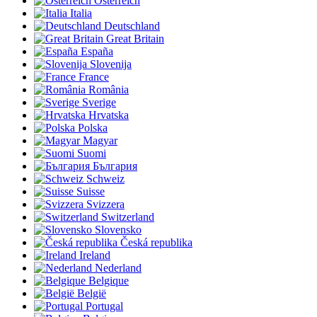
Österreich
Italia
Deutschland
Great Britain
España
Slovenija
France
România
Sverige
Hrvatska
Polska
Magyar
Suomi
България
Schweiz
Suisse
Svizzera
Switzerland
Slovensko
Česká republika
Ireland
Nederland
Belgique
België
Portugal