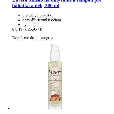
bábätká a deti, 200 ml
pre citlivú pokožku
obzvlášť šetrný k očiam
hydratuje
€ 5,19
(€ 25,95 / l)
Doručenie do 11. augusta