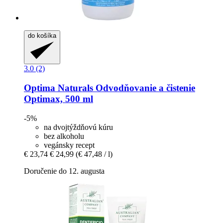
do košíka
3.0 (2)
Optima Naturals
Odvodňovanie a čistenie
Optimax, 500 ml
-5%
na dvojtýždňovú kúru
bez alkoholu
vegánsky recept
€ 23,74
€ 24,99
(€ 47,48 / l)
Doručenie do 12. augusta