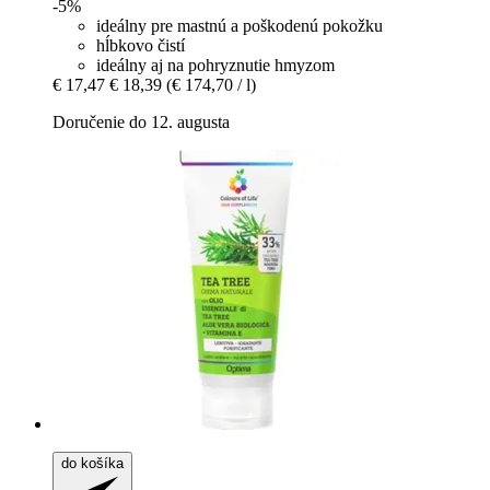
-5%
ideálny pre mastnú a poškodenú pokožku
hĺbkovo čistí
ideálny aj na pohryznutie hmyzom
€ 17,47
€ 18,39
(€ 174,70 / l)
Doručenie do 12. augusta
do košíka