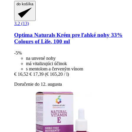
do košíka
3.2 (13)
Optima Naturals
Krém pre ľahké nohy 33%
Colours of Life, 100 ml
-5%
na unvené nohy
má vitalizujúci účinok
s mentolom a červeným vínom
€ 16,52
€ 17,39
(€ 165,20 / l)
Doručenie do 12. augusta