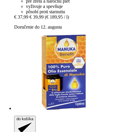
pre zrelú a náročnú pleť
vyživuje a spevňuje
pôsobí proti starnutiu
€ 37,99
€ 39,99
(€ 189,95 / l)
Doručenie do 12. augusta
do košíka