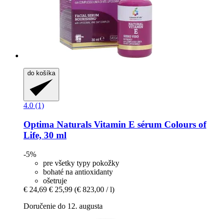
do košíka
4.0 (1)
Optima Naturals
Vitamin E sérum Colours of
Life, 30 ml
-5%
pre všetky typy pokožky
bohaté na antioxidanty
ošetruje
€ 24,69
€ 25,99
(€ 823,00 / l)
Doručenie do 12. augusta