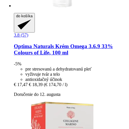
do košíka
3.8 (57)
Optima Naturals
Krém Omega 3.6.9 33%
Colours of Life, 100 ml
-5%
pre stresovanú a dehydratovanú pleť
vyživuje tvár a telo
antioxidačný účinok
€ 17,47
€ 18,39
(€ 174,70 / l)
Doručenie do 12. augusta