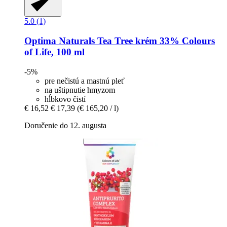
5.0 (1)
Optima Naturals
Tea Tree krém 33% Colours
of Life, 100 ml
-5%
pre nečistú a mastnú pleť
na uštipnutie hmyzom
hĺbkovo čistí
€ 16,52
€ 17,39
(€ 165,20 / l)
Doručenie do 12. augusta