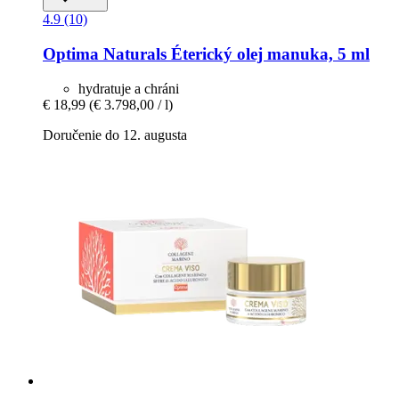
4.9 (10)
Optima Naturals
Éterický olej manuka, 5 ml
hydratuje a chráni
€ 18,99
(€ 3.798,00 / l)
Doručenie do 12. augusta