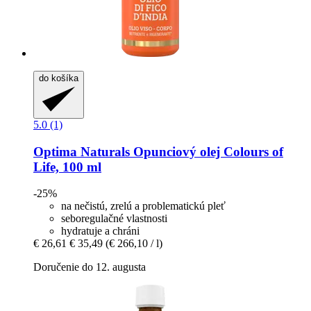
do košíka
5.0 (1)
Optima Naturals
Opunciový olej Colours of
Life, 100 ml
-25%
na nečistú, zrelú a problematickú pleť
seboregulačné vlastnosti
hydratuje a chráni
€ 26,61
€ 35,49
(€ 266,10 / l)
Doručenie do 12. augusta