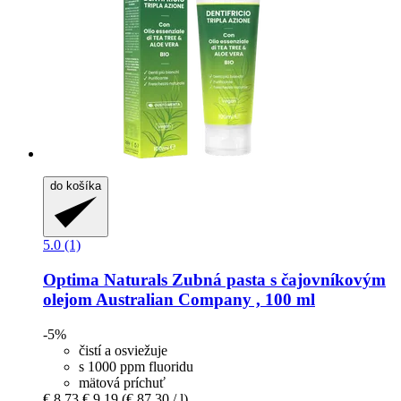
do košíka
5.0 (1)
Optima Naturals
Zubná pasta s čajovníkovým
olejom Australian Company , 100 ml
-5%
čistí a osviežuje
s 1000 ppm fluoridu
mätová príchuť
€ 8,73
€ 9,19
(€ 87,30 / l)