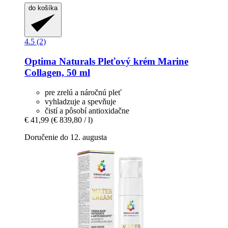
do košíka
4.5 (2)
Optima Naturals
Pleťový krém Marine
Collagen, 50 ml
pre zrelú a náročnú pleť
vyhladzuje a spevňuje
čistí a pôsobí antioxidačne
€ 41,99
(€ 839,80 / l)
Doručenie do 12. augusta