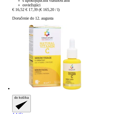
s upokojujúcimi vlastnosťami
osviežujúci
€ 16,52
€ 17,39
(€ 165,20 / l)
Doručenie do 12. augusta
do košíka