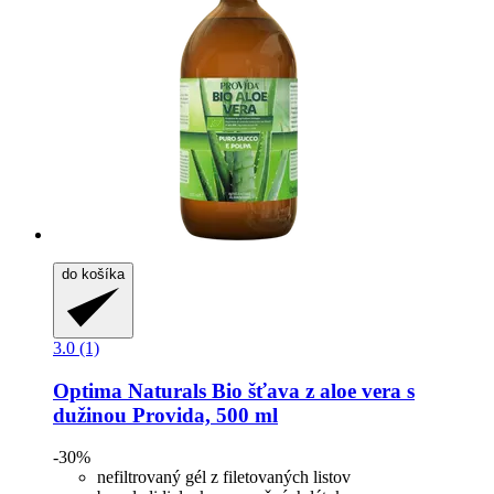
do košíka
3.0 (1)
Optima Naturals
Bio šťava z aloe vera s
dužinou Provida, 500 ml
-30%
nefiltrovaný gél z filetovaných listov