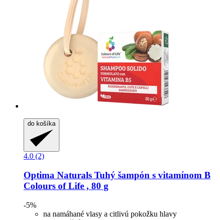
do košíka
4.0 (2)
Optima Naturals
Tuhý šampón s vitamínom B
Colours of Life , 80 g
-5%
na namáhané vlasy a citlivú pokožku hlavy