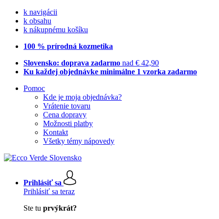
k navigácii
k obsahu
k nákupnému košíku
100 % prírodná kozmetika
Slovensko: doprava zadarmo
nad € 42,90
Ku každej objednávke minimálne 1 vzorka zadarmo
Pomoc
Kde je moja objednávka?
Vrátenie tovaru
Cena dopravy
Možnosti platby
Kontakt
Všetky témy nápovedy
Prihlásiť sa
Prihlásiť sa teraz
Ste tu
prvýkrát?