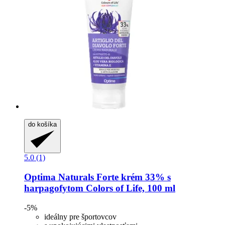
do košíka
5.0 (1)
Optima Naturals
Forte krém 33% s
harpagofytom Colors of Life, 100 ml
-5%
ideálny pre športovcov