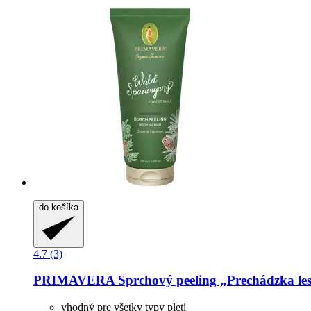
do košíka
4.7 (3)
PRIMAVERA
Sprchový peeling „Prechádzka le
vhodný pre všetky typy pleti