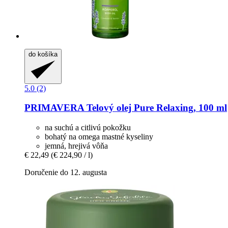
do košíka
5.0 (2)
PRIMAVERA
Telový olej Pure Relaxing, 100 ml
na suchú a citlivú pokožku
bohatý na omega mastné kyseliny
jemná, hrejivá vôňa
€ 22,49
(€ 224,90 / l)
Doručenie do 12. augusta