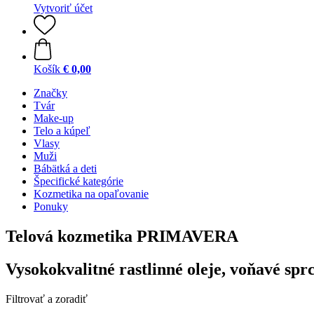
Vytvoriť účet
Košík
€ 0,00
Značky
Tvár
Make-up
Telo a kúpeľ
Vlasy
Muži
Bábätká a deti
Špecifické kategórie
Kozmetika na opaľovanie
Ponuky
Telová kozmetika PRIMAVERA
Vysokokvalitné rastlinné oleje, voňavé sprc
Filtrovať a zoradiť