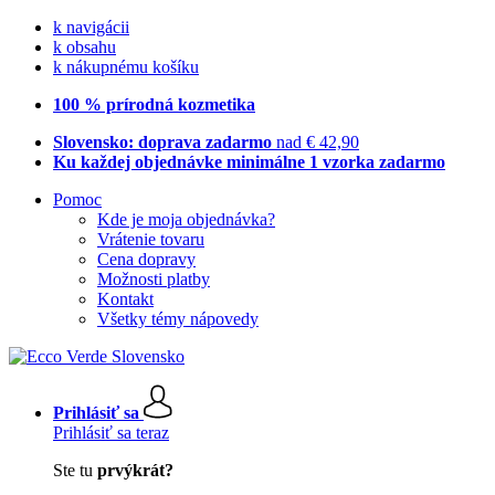
k navigácii
k obsahu
k nákupnému košíku
100 % prírodná kozmetika
Slovensko: doprava zadarmo
nad € 42,90
Ku každej objednávke minimálne 1 vzorka zadarmo
Pomoc
Kde je moja objednávka?
Vrátenie tovaru
Cena dopravy
Možnosti platby
Kontakt
Všetky témy nápovedy
Prihlásiť sa
Prihlásiť sa teraz
Ste tu
prvýkrát?