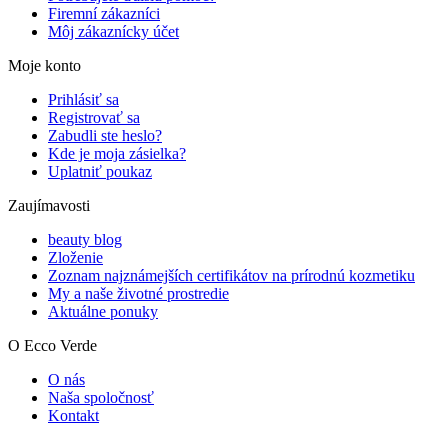
Firemní zákazníci
Môj zákaznícky účet
Moje konto
Prihlásiť sa
Registrovať sa
Zabudli ste heslo?
Kde je moja zásielka?
Uplatniť poukaz
Zaujímavosti
beauty blog
Zloženie
Zoznam najznámejších certifikátov na prírodnú kozmetiku
My a naše životné prostredie
Aktuálne ponuky
O Ecco Verde
O nás
Naša spoločnosť
Kontakt