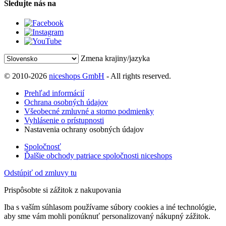
Sledujte nás na
Zmena krajiny/jazyka
© 2010-2026
niceshops GmbH
- All rights reserved.
Prehľad informácií
Ochrana osobných údajov
Všeobecné zmluvné a storno podmienky
Vyhlásenie o prístupnosti
Nastavenia ochrany osobných údajov
Spoločnosť
Ďalšie obchody patriace spoločnosti niceshops
Odstúpiť od zmluvy tu
Prispôsobte si zážitok z nakupovania
Iba s vaším súhlasom používame súbory cookies a iné technológie,
aby sme vám mohli ponúknuť personalizovaný nákupný zážitok.