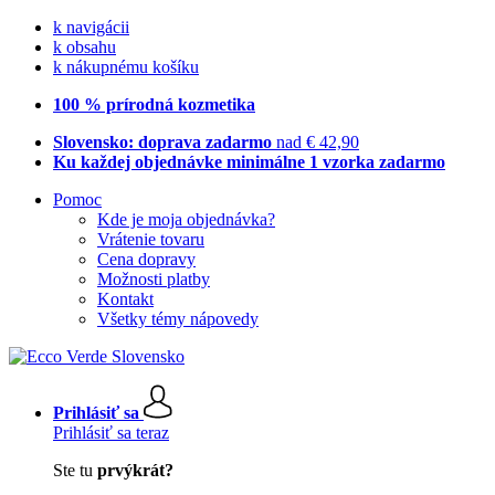
k navigácii
k obsahu
k nákupnému košíku
100 % prírodná kozmetika
Slovensko: doprava zadarmo
nad € 42,90
Ku každej objednávke minimálne 1 vzorka zadarmo
Pomoc
Kde je moja objednávka?
Vrátenie tovaru
Cena dopravy
Možnosti platby
Kontakt
Všetky témy nápovedy
Prihlásiť sa
Prihlásiť sa teraz
Ste tu
prvýkrát?