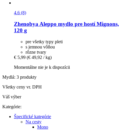
4.6 (8)
Zhenobya
Aleppo mydlo pre hostí Mignons,
120 g
pre všetky typy pleti
s jemnou vôňou
rôzne tvary
€ 5,99
(€ 49,92 / kg)
Momentálne nie je k dispozícii
Mydlá: 3 produkty
Všetky ceny vr. DPH
Váš výber
Kategórie:
Špecifické kategórie
Na cesty
Mono