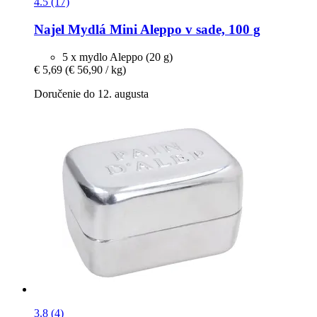
4.5 (17)
Najel
Mydlá Mini Aleppo v sade, 100 g
5 x mydlo Aleppo (20 g)
€ 5,69
(€ 56,90 / kg)
Doručenie do 12. augusta
3.8 (4)