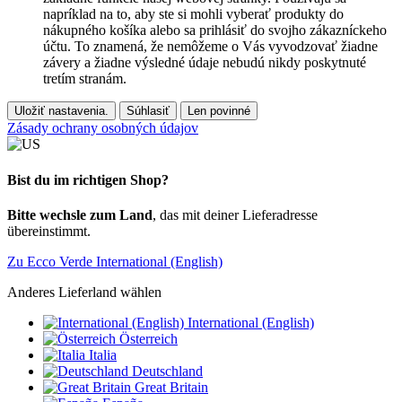
napríklad na to, aby ste si mohli vyberať produkty do
nákupného košíka alebo sa prihlásiť do svojho zákazníckeho
účtu. To znamená, že nemôžeme o Vás vyvodzovať žiadne
závery a žiadne výsledné údaje nebudú nikdy poskytnuté
tretím stranám.
Uložiť nastavenia.
Súhlasiť
Len povinné
Zásady ochrany osobných údajov
Bist du im richtigen Shop?
Bitte wechsle zum Land
, das mit deiner Lieferadresse
übereinstimmt.
Zu Ecco Verde International (English)
Anderes Lieferland wählen
International (English)
Österreich
Italia
Deutschland
Great Britain