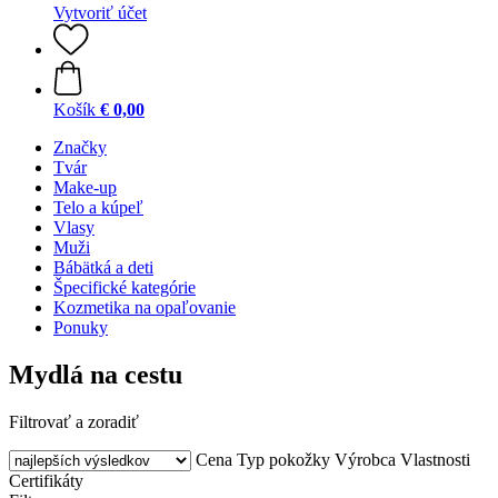
Vytvoriť účet
Košík
€ 0,00
Značky
Tvár
Make-up
Telo a kúpeľ
Vlasy
Muži
Bábätká a deti
Špecifické kategórie
Kozmetika na opaľovanie
Ponuky
Mydlá na cestu
Filtrovať a zoradiť
Cena
Typ pokožky
Výrobca
Vlastnosti
Certifikáty