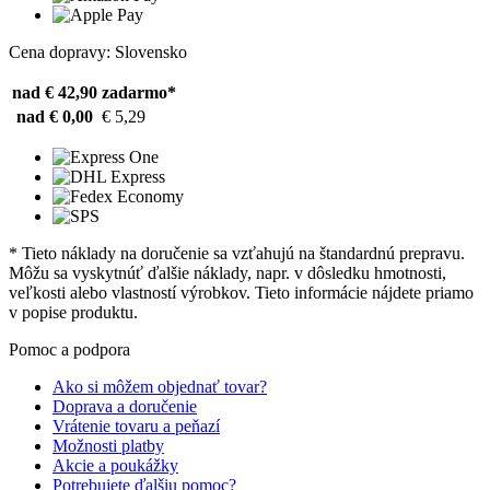
Cena dopravy: Slovensko
nad € 42,90
zadarmo*
nad € 0,00
€ 5,29
* Tieto náklady na doručenie sa vzťahujú na štandardnú prepravu.
Môžu sa vyskytnúť ďalšie náklady, napr. v dôsledku hmotnosti,
veľkosti alebo vlastností výrobkov. Tieto informácie nájdete priamo
v popise produktu.
Pomoc a podpora
Ako si môžem objednať tovar?
Doprava a doručenie
Vrátenie tovaru a peňazí
Možnosti platby
Akcie a poukážky
Potrebujete ďalšiu pomoc?