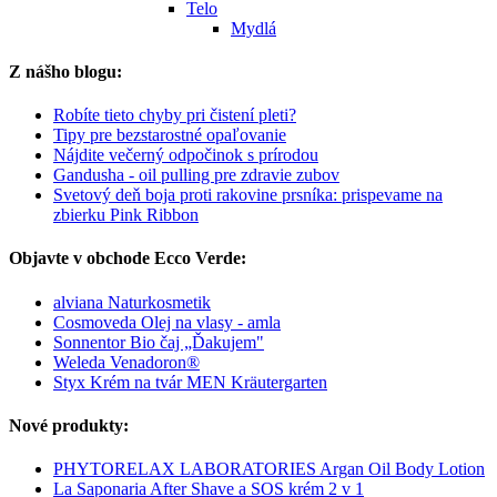
Telo
Mydlá
Z nášho blogu:
Robíte tieto chyby pri čistení pleti?
Tipy pre bezstarostné opaľovanie
Nájdite večerný odpočinok s prírodou
Gandusha - oil pulling pre zdravie zubov
Svetový deň boja proti rakovine prsníka: prispevame na
zbierku Pink Ribbon
Objavte v obchode Ecco Verde:
alviana Naturkosmetik
Cosmoveda Olej na vlasy - amla
Sonnentor Bio čaj „Ďakujem"
Weleda Venadoron®
Styx Krém na tvár MEN Kräutergarten
Nové produkty:
PHYTORELAX LABORATORIES Argan Oil Body Lotion
La Saponaria After Shave a SOS krém 2 v 1