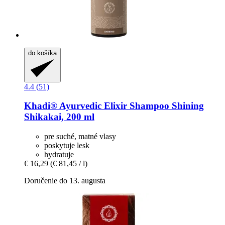
do košíka
4.4 (51)
Khadi®
Ayurvedic Elixir Shampoo Shining
Shikakai, 200 ml
pre suché, matné vlasy
poskytuje lesk
hydratuje
€ 16,29
(€ 81,45 / l)
Doručenie do 13. augusta