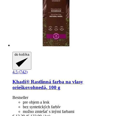
do košíka
4.5 (742)
Khadi®
Rastlinná farba na vlasy
orieškovohnedá, 100 g
Bestseller
pre objem a lesk
bez syntetických farbív
možno zmiešať s inými farbami