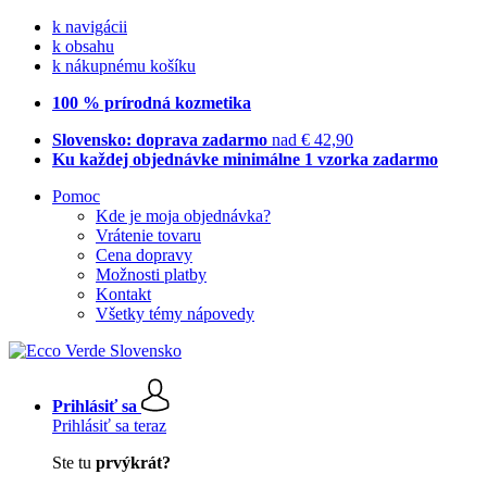
k navigácii
k obsahu
k nákupnému košíku
100 % prírodná kozmetika
Slovensko: doprava zadarmo
nad € 42,90
Ku každej objednávke minimálne 1 vzorka zadarmo
Pomoc
Kde je moja objednávka?
Vrátenie tovaru
Cena dopravy
Možnosti platby
Kontakt
Všetky témy nápovedy
Prihlásiť sa
Prihlásiť sa teraz
Ste tu
prvýkrát?