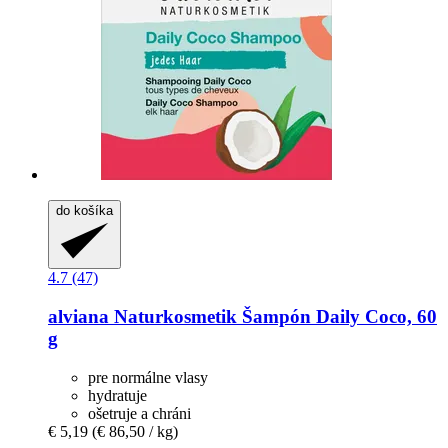
do košíka
4.7 (47)
alviana Naturkosmetik
Šampón Daily Coco, 60
g
pre normálne vlasy
hydratuje
ošetruje a chráni
€ 5,19
(€ 86,50 / kg)