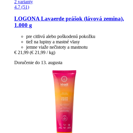
2 varianty
4.7 (51)
LOGONA
Lavaerde prášok (lávová zemina),
1.000 g
pre citlivú alebo poškodenú pokožku
tiež na lupiny a mastné vlasy
jemne viaže nečistoty a mastnotu
€ 21,99
(€ 21,99 / kg)
Doručenie do 13. augusta