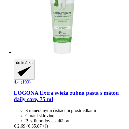
do košíka
4.4 (199)
LOGONA
Extra svieža zubná pasta s mätou
daily care, 75 ml
S minerálnymi čistiacimi prostriedkami
Chráni sklovinu
Bez fluoridov a sulfátov
€ 2,69
(€ 35,87 / l)