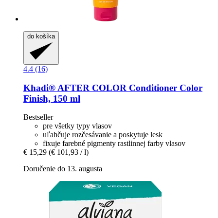
do košíka
4.4 (16)
Khadi®
AFTER COLOR Conditioner Color
Finish, 150 ml
Bestseller
pre všetky typy vlasov
uľahčuje rozčesávanie a poskytuje lesk
fixuje farebné pigmenty rastlinnej farby vlasov
€ 15,29
(€ 101,93 / l)
Doručenie do 13. augusta