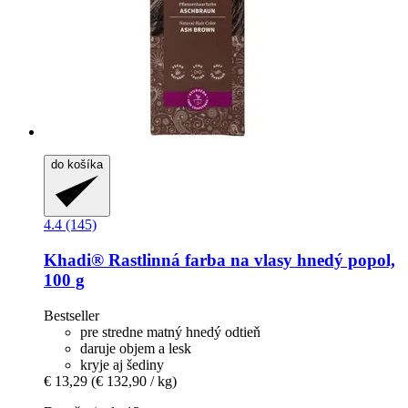
do košíka
4.4 (145)
Khadi®
Rastlinná farba na vlasy hnedý popol,
100 g
Bestseller
pre stredne matný hnedý odtieň
daruje objem a lesk
kryje aj šediny
€ 13,29
(€ 132,90 / kg)