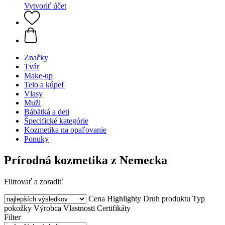
Vytvoriť účet
Značky
Tvár
Make-up
Telo a kúpeľ
Vlasy
Muži
Bábätká a deti
Špecifické kategórie
Kozmetika na opaľovanie
Ponuky
Prírodná kozmetika z Nemecka
Filtrovať a zoradiť
Cena
Highlighty
Druh produktu
Typ
pokožky
Výrobca
Vlastnosti
Certifikáty
Filter