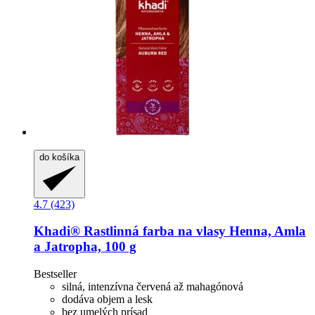
do košíka
4.7 (423)
Khadi®
Rastlinná farba na vlasy Henna, Amla
a Jatropha, 100 g
Bestseller
silná, intenzívna červená až mahagónová
dodáva objem a lesk
bez umelých prísad