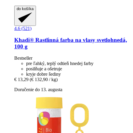
do košíka
4.6 (521)
Khadi®
Rastlinná farba na vlasy svetlohnedá,
100 g
Bestseller
pre ľahký, teplý odtieň hnedej farby
posilňuje a ošetruje
kryje dobre šediny
€ 13,29
(€ 132,90 / kg)
Doručenie do 13. augusta