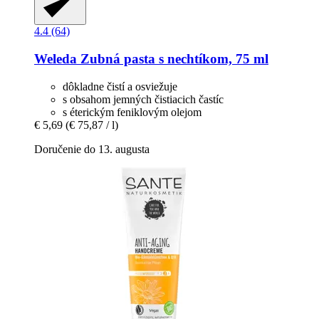
4.4 (64)
Weleda
Zubná pasta s nechtíkom, 75 ml
dôkladne čistí a osviežuje
s obsahom jemných čistiacich častíc
s éterickým feniklovým olejom
€ 5,69
(€ 75,87 / l)
Doručenie do 13. augusta