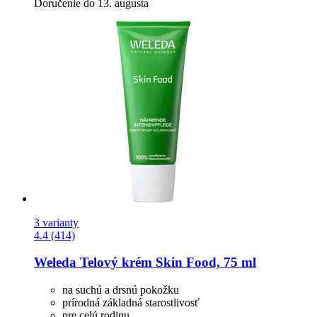
Doručenie do 13. augusta
3 varianty
4.4 (414)
Weleda
Telový krém Skin Food, 75 ml
na suchú a drsnú pokožku
prírodná základná starostlivosť
pre celú rodinu