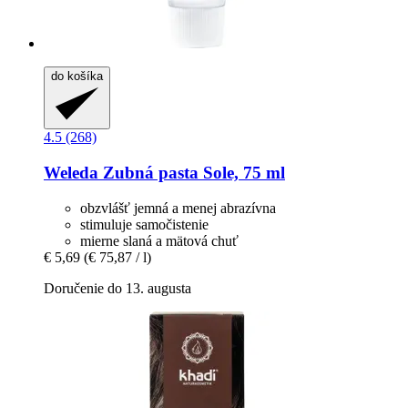
do košíka
4.5 (268)
Weleda
Zubná pasta Sole, 75 ml
obzvlášť jemná a menej abrazívna
stimuluje samočistenie
mierne slaná a mätová chuť
€ 5,69
(€ 75,87 / l)
Doručenie do 13. augusta