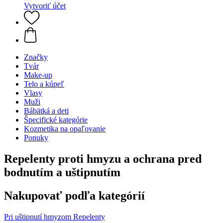
Vytvoriť účet
Značky
Tvár
Make-up
Telo a kúpeľ
Vlasy
Muži
Bábätká a deti
Špecifické kategórie
Kozmetika na opaľovanie
Ponuky
Repelenty proti hmyzu a ochrana pred
bodnutím a uštipnutím
Nakupovať podľa kategórií
Pri uštipnutí hmyzom
Repelenty