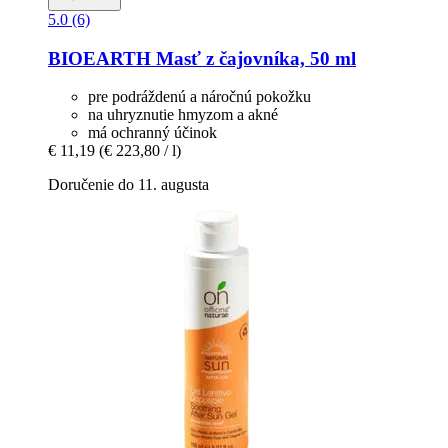
5.0 (6)
BIOEARTH
Masť z čajovníka, 50 ml
pre podráždenú a náročnú pokožku
na uhryznutie hmyzom a akné
má ochranný účinok
€ 11,19
(€ 223,80 / l)
Doručenie do 11. augusta