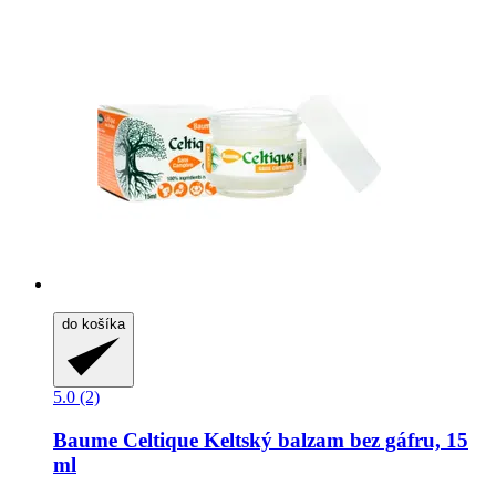
do košíka
5.0 (2)
Baume Celtique
Keltský balzam bez gáfru, 15
ml