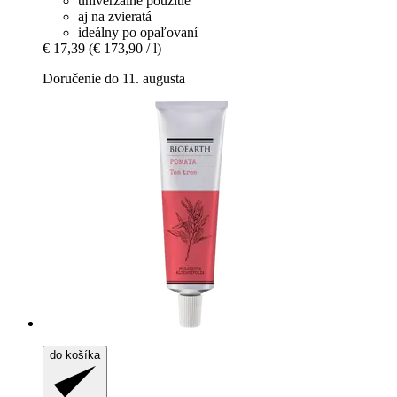
univerzálne použitie
aj na zvieratá
ideálny po opaľovaní
€ 17,39
(€ 173,90 / l)
Doručenie do 11. augusta
do košíka