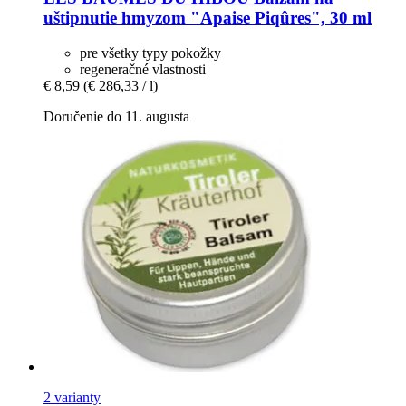
uštipnutie hmyzom "Apaise Piqûres", 30 ml
pre všetky typy pokožky
regeneračné vlastnosti
€ 8,59
(€ 286,33 / l)
Doručenie do 11. augusta
2 varianty