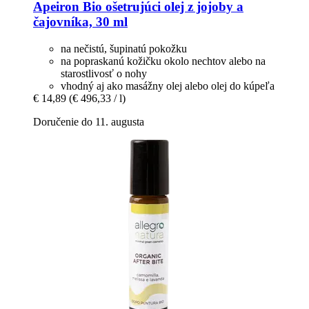
Apeiron
Bio ošetrujúci olej z jojoby a
čajovníka, 30 ml
na nečistú, šupinatú pokožku
na popraskanú kožičku okolo nechtov alebo na
starostlivosť o nohy
vhodný aj ako masážny olej alebo olej do kúpeľa
€ 14,89
(€ 496,33 / l)
Doručenie do 11. augusta