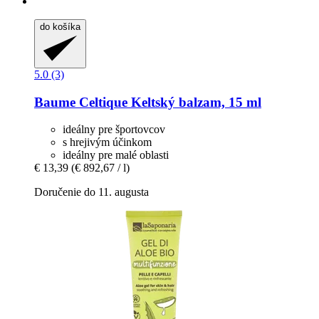
do košíka
5.0 (3)
Baume Celtique
Keltský balzam, 15 ml
ideálny pre športovcov
s hrejivým účinkom
ideálny pre malé oblasti
€ 13,39
(€ 892,67 / l)
Doručenie do 11. augusta