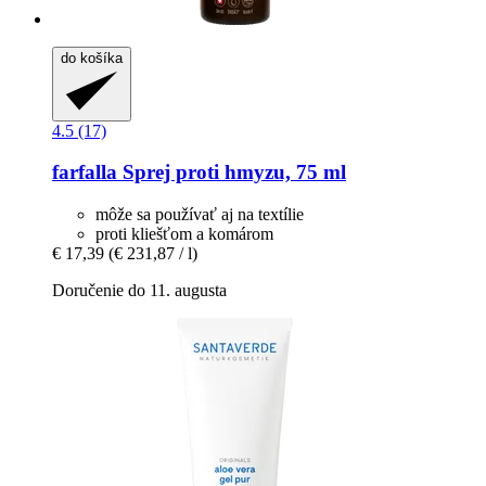
do košíka
4.5 (17)
farfalla
Sprej proti hmyzu, 75 ml
môže sa používať aj na textílie
proti kliešťom a komárom
€ 17,39
(€ 231,87 / l)
Doručenie do 11. augusta