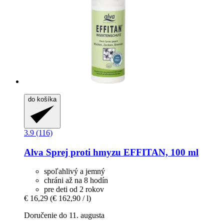
do košíka
3.9 (116)
Alva
Sprej proti hmyzu EFFITAN, 100 ml
spoľahlivý a jemný
chráni až na 8 hodín
pre deti od 2 rokov
€ 16,29
(€ 162,90 / l)
Doručenie do 11. augusta