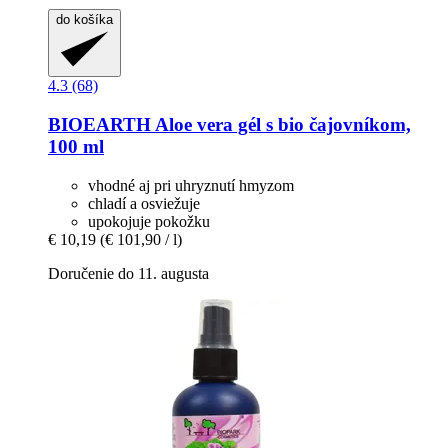
do košíka
4.3 (68)
BIOEARTH
Aloe vera gél s bio čajovníkom,
100 ml
vhodné aj pri uhryznutí hmyzom
chladí a osviežuje
upokojuje pokožku
€ 10,19
(€ 101,90 / l)
Doručenie do 11. augusta