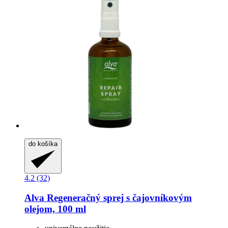
do košíka
4.2 (32)
Alva
Regeneračný sprej s čajovníkovým
olejom, 100 ml