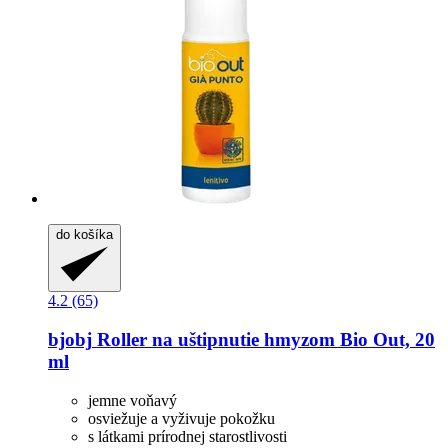
do košíka
4.2 (65)
bjobj
Roller na uštipnutie hmyzom Bio Out, 20
ml
jemne voňavý
osviežuje a vyživuje pokožku
s látkami prírodnej starostlivosti