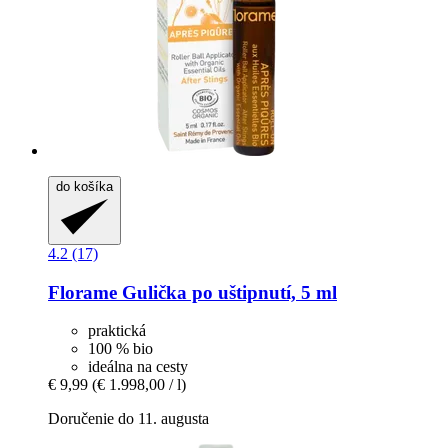
do košíka
4.2 (17)
Florame
Gulička po uštipnutí, 5 ml
praktická
100 % bio
ideálna na cesty
€ 9,99
(€ 1.998,00 / l)
Doručenie do 11. augusta