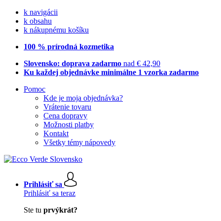
k navigácii
k obsahu
k nákupnému košíku
100 % prírodná kozmetika
Slovensko: doprava zadarmo
nad € 42,90
Ku každej objednávke minimálne 1 vzorka zadarmo
Pomoc
Kde je moja objednávka?
Vrátenie tovaru
Cena dopravy
Možnosti platby
Kontakt
Všetky témy nápovedy
Prihlásiť sa
Prihlásiť sa teraz
Ste tu
prvýkrát?