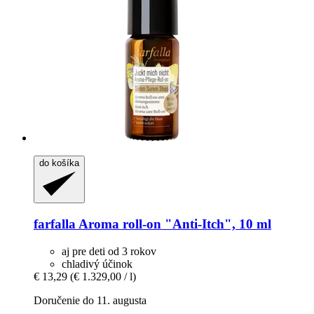
do košíka
farfalla
Aroma roll-​on "Anti-​Itch", 10 ml
aj pre deti od 3 rokov
chladivý účinok
€ 13,29
(€ 1.329,00 / l)
Doručenie do 11. augusta