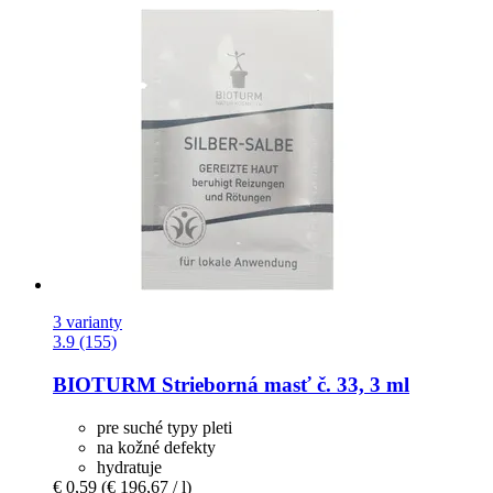
3 varianty
3.9 (155)
BIOTURM
Strieborná masť č. 33, 3 ml
pre suché typy pleti
na kožné defekty
hydratuje
€ 0,59
(€ 196,67 / l)