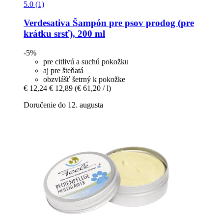
5.0 (1)
Verdesativa
Šampón pre psov prodog (pre
krátku srsť), 200 ml
-5%
pre citlivú a suchú pokožku
aj pre šteňatá
obzvlášť šetrný k pokožke
€ 12,24
€ 12,89
(€ 61,20 / l)
Doručenie do 12. augusta