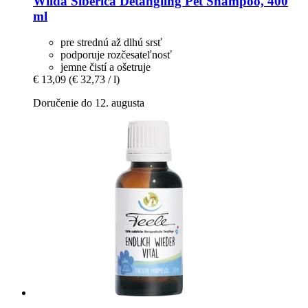
Wilda Siberica
Detangling Pet Shampoo, 400
ml
pre strednú až dlhú srsť
podporuje rozčesateľnosť
jemne čistí a ošetruje
€ 13,09
(€ 32,73 / l)
Doručenie do 12. augusta