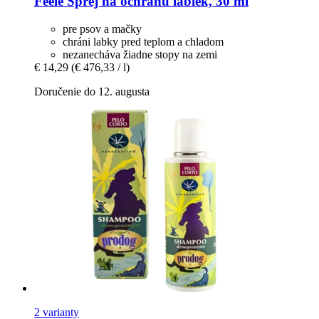
Feele
Sprej na ochranu labiek, 30 ml
pre psov a mačky
chráni labky pred teplom a chladom
nezanecháva žiadne stopy na zemi
€ 14,29
(€ 476,33 / l)
Doručenie do 12. augusta
2 varianty