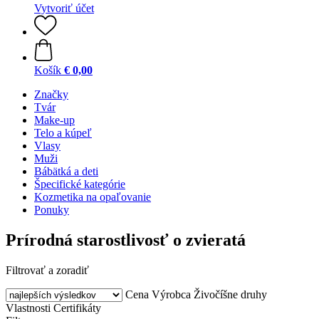
Vytvoriť účet
Košík
€ 0,00
Značky
Tvár
Make-up
Telo a kúpeľ
Vlasy
Muži
Bábätká a deti
Špecifické kategórie
Kozmetika na opaľovanie
Ponuky
Prírodná starostlivosť o zvieratá
Filtrovať a zoradiť
Cena
Výrobca
Živočíšne druhy
Vlastnosti
Certifikáty