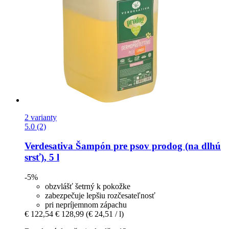
2 varianty
5.0 (2)
Verdesativa
Šampón pre psov prodog (na dlhú
srsť), 5 l
-5%
obzvlášť šetrný k pokožke
zabezpečuje lepšiu rozčesateľnosť
pri nepríjemnom zápachu
€ 122,54
€ 128,99
(€ 24,51 / l)