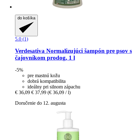
do košíka
5.0 (1)
Verdesativa
Normalizujúci šampón pre psov s
čajovníkom prodog, 1 l
-5%
pre mastnú kožu
dobrá kompatibilita
ideálny pri silnom zápachu
€ 36,09
€ 37,99
(€ 36,09 / l)
Doručenie do 12. augusta