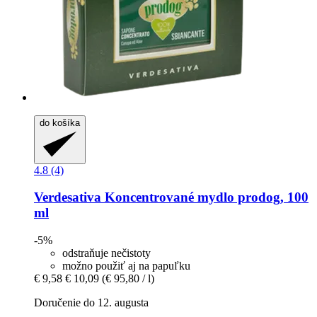
do košíka
4.8 (4)
Verdesativa
Koncentrované mydlo prodog, 100
ml
-5%
odstraňuje nečistoty
možno použiť aj na papuľku
€ 9,58
€ 10,09
(€ 95,80 / l)
Doručenie do 12. augusta