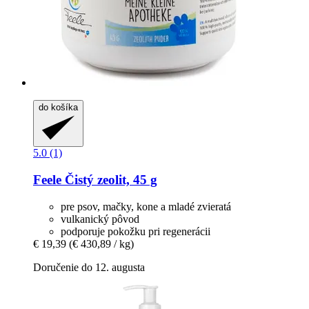
do košíka
5.0 (1)
Feele
Čistý zeolit, 45 g
pre psov, mačky, kone a mladé zvieratá
vulkanický pôvod
podporuje pokožku pri regenerácii
€ 19,39
(€ 430,89 / kg)
Doručenie do 12. augusta