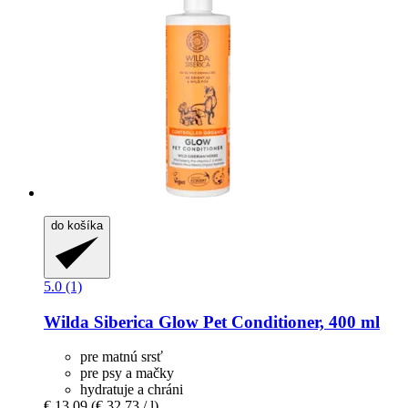
do košíka
5.0 (1)
Wilda Siberica
Glow Pet Conditioner, 400 ml
pre matnú srsť
pre psy a mačky
hydratuje a chráni
€ 13,09
(€ 32,73 / l)