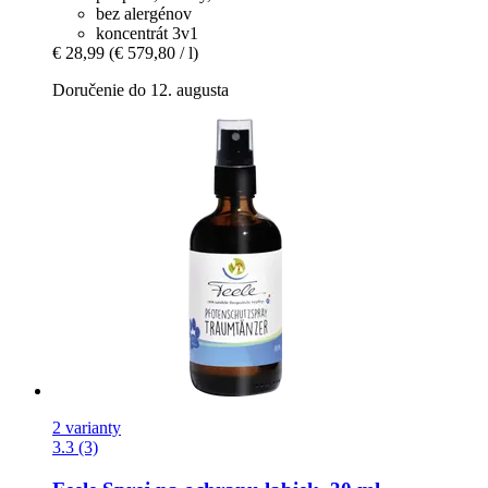
bez alergénov
koncentrát 3v1
€ 28,99
(€ 579,80 / l)
Doručenie do 12. augusta
2 varianty
3.3 (3)