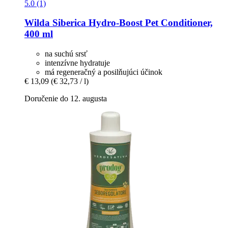
5.0 (1)
Wilda Siberica
Hydro-​Boost Pet Conditioner,
400 ml
na suchú srsť
intenzívne hydratuje
má regeneračný a posilňujúci účinok
€ 13,09
(€ 32,73 / l)
Doručenie do 12. augusta