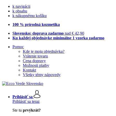
k navigácii
k obsahu
k nákupnému košíku
100 % prírodná kozmetika
Slovensko: doprava zadarmo
nad € 42,90
Ku každej objednávke minimálne 1 vzorka zadarmo
Pomoc
Kde je moja objednávka?
Vrátenie tovaru
Cena dopravy
Možnosti platby
Kontakt
Všetky témy nápovedy
Prihlásiť sa
Prihlásiť sa teraz
Ste tu
prvýkrát?