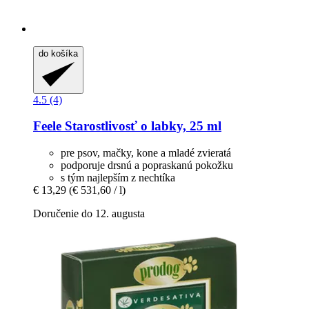
do košíka
4.5 (4)
Feele
Starostlivosť o labky, 25 ml
pre psov, mačky, kone a mladé zvieratá
podporuje drsnú a popraskanú pokožku
s tým najlepším z nechtíka
€ 13,29
(€ 531,60 / l)
Doručenie do 12. augusta