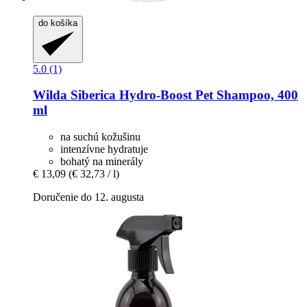
do košíka
5.0 (1)
Wilda Siberica
Hydro-​Boost Pet Shampoo, 400
ml
na suchú kožušinu
intenzívne hydratuje
bohatý na minerály
€ 13,09
(€ 32,73 / l)
Doručenie do 12. augusta