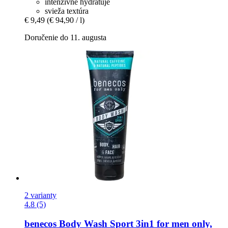
intenzívne hydratuje
svieža textúra
€ 9,49
(€ 94,90 / l)
Doručenie do 11. augusta
2 varianty
4.8 (5)
benecos
Body Wash Sport 3in1 for men only,