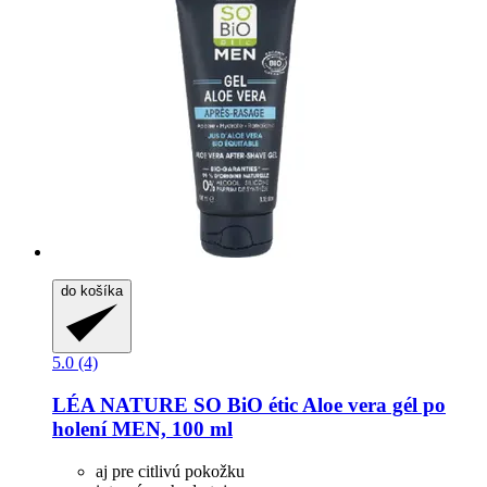
do košíka
5.0 (4)
LÉA NATURE SO BiO étic
Aloe vera gél po
holení MEN, 100 ml
aj pre citlivú pokožku