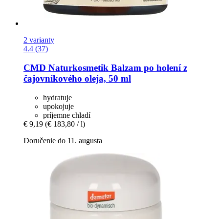
2 varianty
4.4 (37)
CMD Naturkosmetik
Balzam po holení z
čajovníkového oleja, 50 ml
hydratuje
upokojuje
príjemne chladí
€ 9,19
(€ 183,80 / l)
Doručenie do 11. augusta