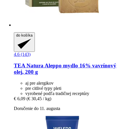
do košíka
4.6 (143)
TEA Natura
Aleppo mydlo 16% vavrínový
olej, 200 g
aj pre alergikov
pre citlivé typy pleti
vyrobené podľa tradičnej receptúry
€ 6,09
(€ 30,45 / kg)
Doručenie do 11. augusta