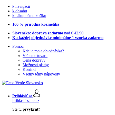
k navigácii
k obsahu
k nákupnému košíku
100 % prírodná kozmetika
Slovensko: doprava zadarmo
nad € 42,90
Ku každej objednávke minimálne 1 vzorka zadarmo
Pomoc
Kde je moja objednávka?
Vrátenie tovaru
Cena dopravy
Možnosti platby
Kontakt
Všetky témy nápovedy
Prihlásiť sa
Prihlásiť sa teraz
Ste tu
prvýkrát?