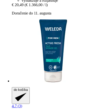
vyhladzuje a rozjasňuje
€ 20,49
(€ 1.366,00 / l)
Doručenie do 11. augusta
do košíka
4.7 (3)