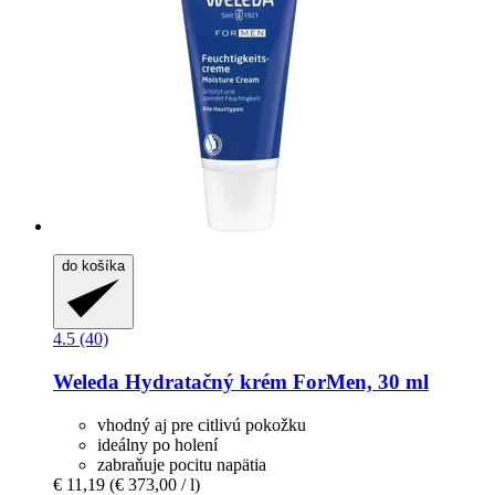
do košíka
4.5 (40)
Weleda
Hydratačný krém ForMen, 30 ml
vhodný aj pre citlivú pokožku
ideálny po holení
zabraňuje pocitu napätia
€ 11,19
(€ 373,00 / l)