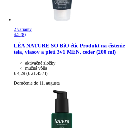
2 varianty
4.5 (8)
LÉA NATURE SO BiO étic
Produkt na čistenie
tela, vlasov a pleti 3v1 MEN, céder (200 ml)
aktivačné zložky
mužná vôňa
€ 4,29
(€ 21,45 / l)
Doručenie do 11. augusta