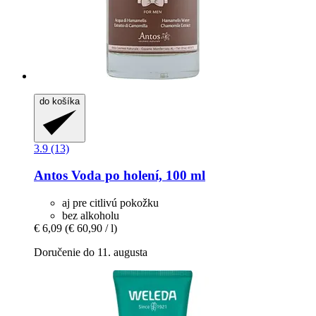
do košíka
3.9 (13)
Antos
Voda po holení, 100 ml
aj pre citlivú pokožku
bez alkoholu
€ 6,09
(€ 60,90 / l)
Doručenie do 11. augusta