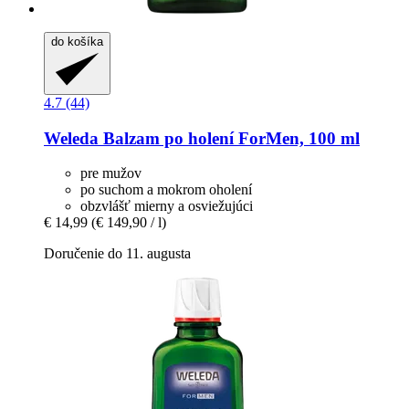
do košíka
4.7 (44)
Weleda
Balzam po holení ForMen, 100 ml
pre mužov
po suchom a mokrom oholení
obzvlášť mierny a osviežujúci
€ 14,99
(€ 149,90 / l)
Doručenie do 11. augusta