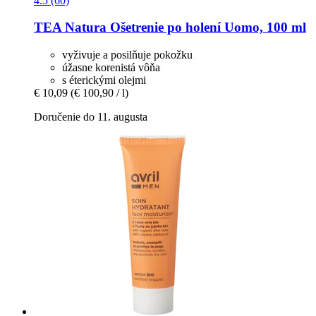
4.5 (60)
TEA Natura
Ošetrenie po holení Uomo, 100 ml
vyživuje a posilňuje pokožku
úžasne korenistá vôňa
s éterickými olejmi
€ 10,09
(€ 100,90 / l)
Doručenie do 11. augusta