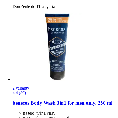
Doručenie do 11. augusta
2 varianty
4.4 (89)
benecos
Body Wash 3in1 for men only, 250 ml
na telo, tvár a vlasy
ma povzbudzujúce vlstnosti