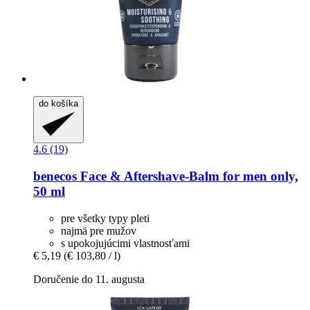
do košíka
4.6 (19)
benecos
Face & Aftershave-​Balm for men only,
50 ml
pre všetky typy pleti
najmä pre mužov
s upokojujúcimi vlastnosťami
€ 5,19
(€ 103,80 / l)
Doručenie do 11. augusta