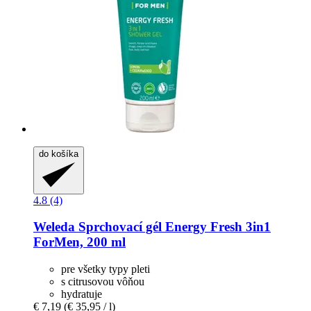
do košíka
4.8 (4)
Weleda
Sprchovací gél Energy Fresh 3in1
ForMen, 200 ml
pre všetky typy pleti
s citrusovou vôňou
hydratuje
€ 7,19
(€ 35,95 / l)