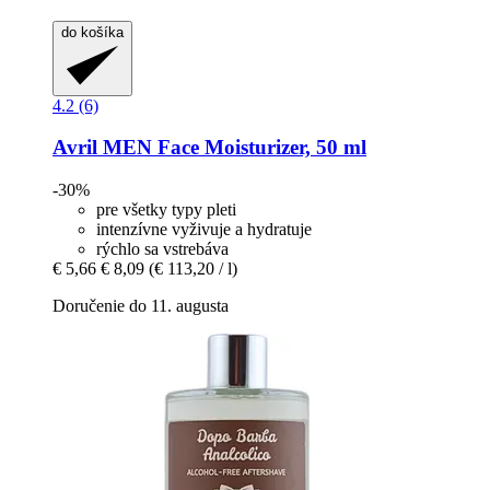
do košíka
4.2 (6)
Avril
MEN Face Moisturizer, 50 ml
-30%
pre všetky typy pleti
intenzívne vyživuje a hydratuje
rýchlo sa vstrebáva
€ 5,66
€ 8,09
(€ 113,20 / l)
Doručenie do 11. augusta