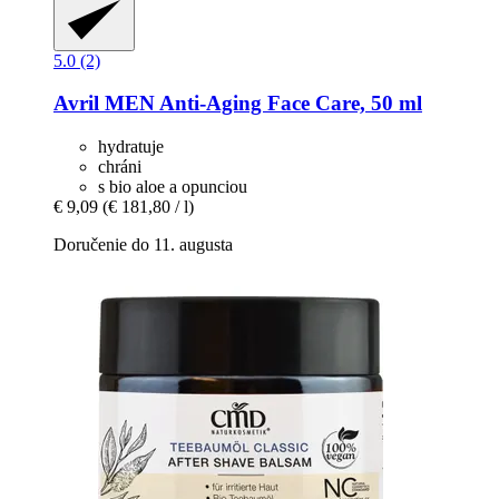
5.0 (2)
Avril
MEN Anti-​Aging Face Care, 50 ml
hydratuje
chráni
s bio aloe a opunciou
€ 9,09
(€ 181,80 / l)
Doručenie do 11. augusta