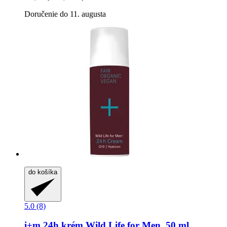
Doručenie do 11. augusta
do košíka
5.0 (8)
i+m
24h krém Wild Life for Men, 50 ml