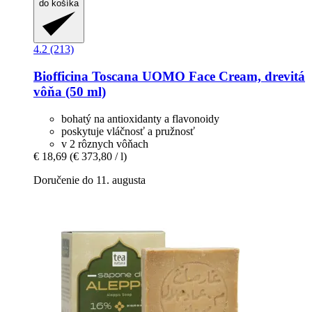
do košíka
4.2 (213)
Biofficina Toscana
UOMO Face Cream, drevitá
vôňa (50 ml)
bohatý na antioxidanty a flavonoidy
poskytuje vláčnosť a pružnosť
v 2 rôznych vôňach
€ 18,69
(€ 373,80 / l)
Doručenie do 11. augusta